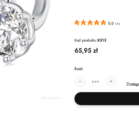
5.0
(
1
)
Kod produktu:
K513
Cena
65,95 zł
Ilość
para
Dostęp