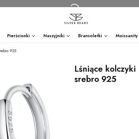
Pierścionki
Naszyjniki
Bransoletki
Moissanity
 srebro 925
Lśniące kolczyki 
srebro 925
dnia