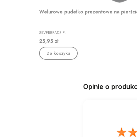
Welurowe pudełko prezentowe na pierśc
PRODUCENT
SILVERBEADS.PL
Cena
25,95 zł
Do koszyka
Opinie o produkc