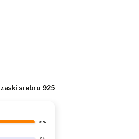
rzaski srebro 925
100%
0%