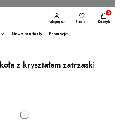
Produkty w kosz
Zaloguj się
Ulubione
Koszyk
Nowe produkty
Promocje
koła z kryształem zatrzaski
godzin
minut
sekund