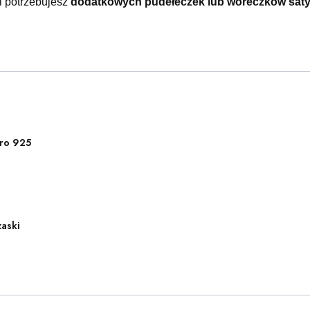
 i potrzebujesz
dodatkowych pudełeczek lub woreczków sa
ro 925
zaski