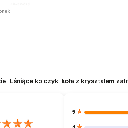
ionek
ie: Lśniące kolczyki koła z kryształem zat
5
4