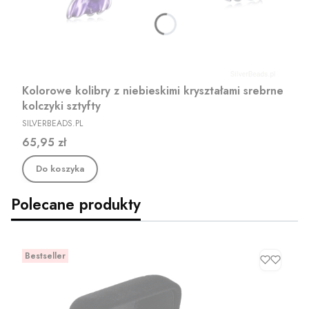
Kolorowe kolibry z niebieskimi kryształami srebrne
kolczyki sztyfty
PRODUCENT
SILVERBEADS.PL
Cena
65,95 zł
Do koszyka
Polecane produkty
Bestseller