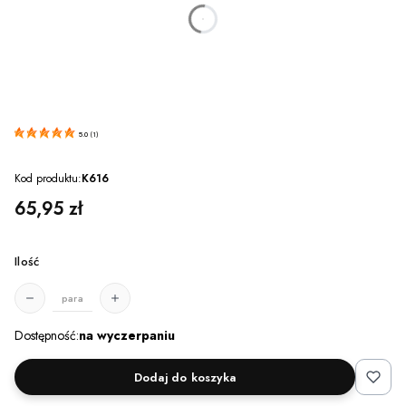
dnia
godzin
minut
sekund
5.0
(
1
)
Kod produktu:
K616
Cena
65,95 zł
Ilość
para
Dostępność:
na wyczerpaniu
Dodaj do koszyka