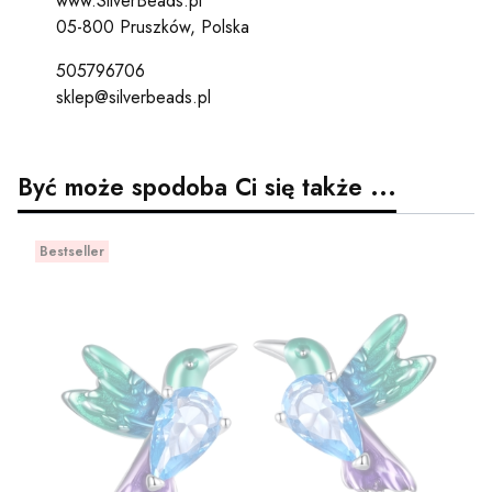
www.SilverBeads.pl
05-800 Pruszków, Polska
505796706
sklep@silverbeads.pl
Być może spodoba Ci się także ...
Bestseller