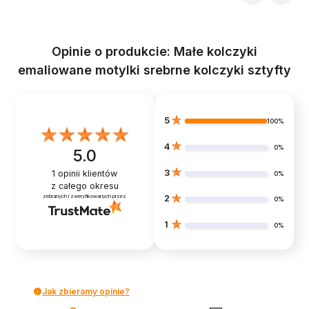
Opinie o produkcie: Małe kolczyki
emaliowane motylki srebrne kolczyki sztyfty
5
100%
4
0%
5.0
3
1
opinii klientów
0%
z całego okresu
zebranych i zweryfikowanych przez
2
0%
1
0%
Jak zbieramy opinie?