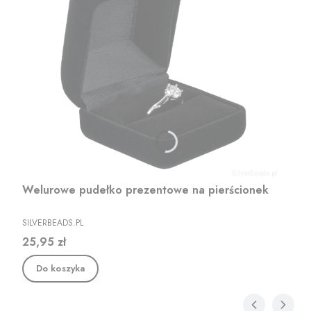
Welurowe pudełko prezentowe na pierścionek
PRODUCENT
SILVERBEADS.PL
Cena
25,95 zł
Do koszyka