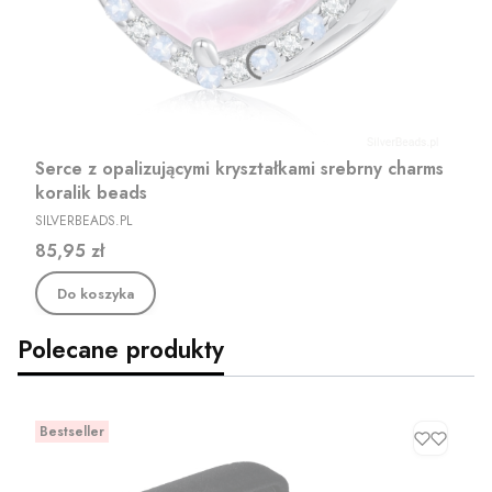
Serce z opalizującymi kryształkami srebrny charms
koralik beads
PRODUCENT
SILVERBEADS.PL
Cena
85,95 zł
Do koszyka
Polecane produkty
Bestseller