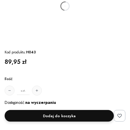
dnia
godzin
minut
sekund
Kod produktu:
H043
Cena
89,95 zł
Ilość
szt.
Dostępność:
na wyczerpaniu
Dodaj do koszyka