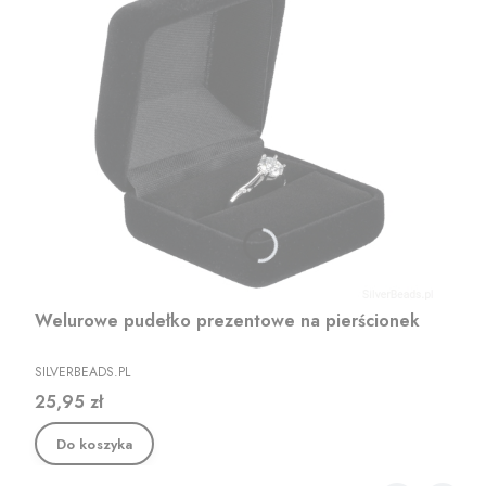
Welurowe pudełko prezentowe na pierścionek
PRODUCENT
SILVERBEADS.PL
Cena
25,95 zł
Do koszyka