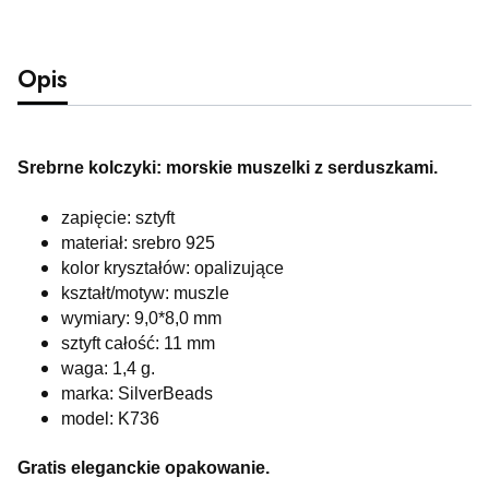
Opis
Srebrne kolczyki: morskie muszelki z serduszkami.
zapięcie: sztyft
materiał: srebro 925
kolor kryształów: opalizujące
kształt/motyw: muszle
wymiary: 9,0*8,0 mm
sztyft całość: 11 mm
waga: 1,4 g.
marka: SilverBeads
model: K736
Gratis eleganckie opakowanie.