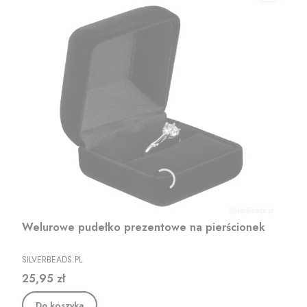
Welurowe pudełko prezentowe na pierścionek
PRODUCENT
SILVERBEADS.PL
Cena
25,95 zł
Do koszyka