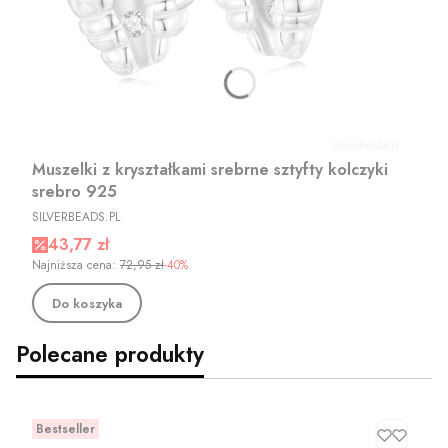
Muszelki z kryształkami srebrne sztyfty kolczyki
srebro 925
PRODUCENT
SILVERBEADS.PL
Cena promocyjna
43,77 zł
Najniższa cena:
72,95 zł
-40%
Do koszyka
Polecane produkty
Bestseller