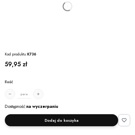
dnia
godzin
minut
sekund
Kod produktu:
K736
Cena
59,95 zł
Ilość
para
Dostępność:
na wyczerpaniu
Dodaj do koszyka