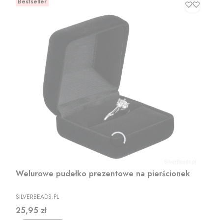
Bestseller
Welurowe pudełko prezentowe na pierścionek
PRODUCENT
SILVERBEADS.PL
Cena
25,95 zł