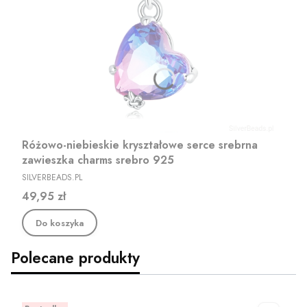
Różowo-niebieskie kryształowe serce srebrna
zawieszka charms srebro 925
PRODUCENT
SILVERBEADS.PL
Cena
49,95 zł
Do koszyka
Polecane produkty