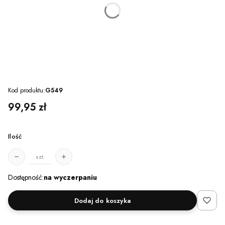
dnia
godzin
minut
sekund
Kod produktu:
G549
Cena
99,95 zł
Ilość
szt.
Dostępność:
na wyczerpaniu
Dodaj do koszyka