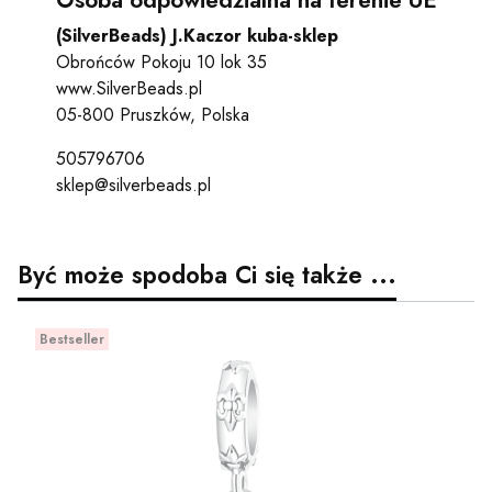
Osoba odpowiedzialna na terenie UE
(SilverBeads) J.Kaczor kuba-sklep
Obrońców Pokoju 10 lok 35
www.SilverBeads.pl
05-800 Pruszków, Polska
505796706
sklep@silverbeads.pl
Być może spodoba Ci się także ...
Bestseller