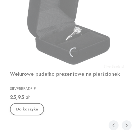
Welurowe pudełko prezentowe na pierścionek
PRODUCENT
SILVERBEADS.PL
Cena
25,95 zł
Do koszyka