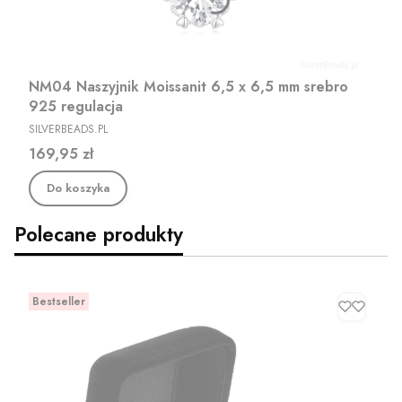
NM04 Naszyjnik Moissanit 6,5 x 6,5 mm srebro
925 regulacja
PRODUCENT
SILVERBEADS.PL
Cena
169,95 zł
Do koszyka
Polecane produkty
Bestseller