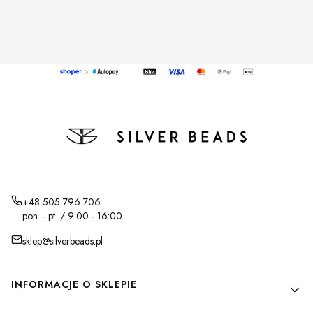
+48 505 796 706
pon. - pt. / 9:00 - 16:00
sklep@silverbeads.pl
Linki w stopce
INFORMACJE O SKLEPIE