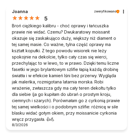
Joanna
zweryfikowano
5
Broń ciężkiego kalibru - choć oprawy i łańcuszka
prawie nie widać. Czemu? Dwukaratowy moissanit
okazuje się zaskakująco duży, większy niż diament o
tej samej masie. Co ważne, tylna część oprawy ma
kształt kopułki. Z tego powodu wisiorek nie leży
spokojnie na dekolcie, tylko cały czas się wierci,
przechylając to w lewo, to w prawo. Dzięki temu liczne
fasetki w jego brylantowym szlifie łapią każdą drobinę
światła i w efekcie kamień lśni bez przerwy. Wygląda
jak maleńka, rozmigotana latarnia morska. Robi
wrażenie, zwłaszcza gdy ma cały teren dekoltu tylko
dla siebie (ja go kupiłam do ubrań o prostym kroju,
ciemnych i szarych). Porównałam go z cyrkonią prawie
tej samej wielkości i o podobnym szlifie: różnicę w sile
blasku widać gołym okiem, przy moissanicie cyrkonia
wręcz przygasła. 👍️💪
8/3/2026