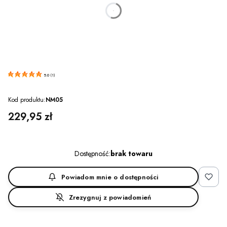
dnia
godzin
minut
sekund
5.0
(
1
)
Kod produktu:
NM05
Cena
229,95 zł
Dostępność:
brak towaru
Powiadom mnie o dostępności
Zrezygnuj z powiadomień