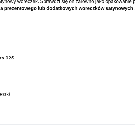
atynowy woreczek. Sprawdzi się on zarówno jako opakowanie p
ka prezentowego lub dodatkowych woreczków satynowych
ro 925
eszki