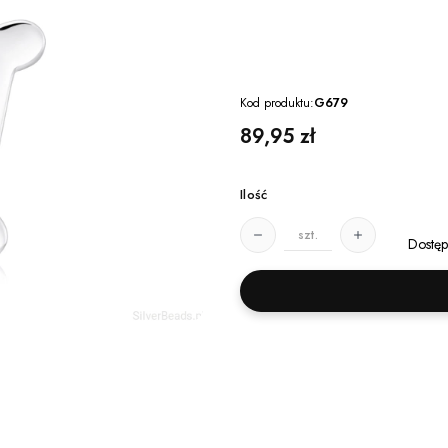
Kod produktu:
G679
Cena
89,95 zł
Ilość
szt.
Dostęp