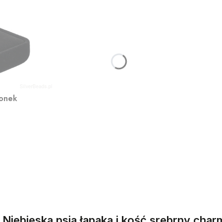
ionek
: Niebieska psia łapaka i kość srebrny cha