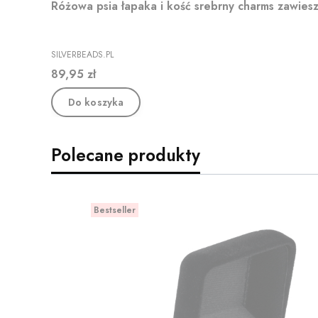
Różowa psia łapaka i kość srebrny charms zawies
PRODUCENT
SILVERBEADS.PL
Cena
89,95 zł
Do koszyka
Polecane produkty
Bestseller