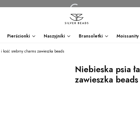
Pierścionki
Naszyjniki
Bransoletki
Moissanity
a i kość srebrny charms zawieszka beads
Niebieska psia ł
zawieszka beads
dnia