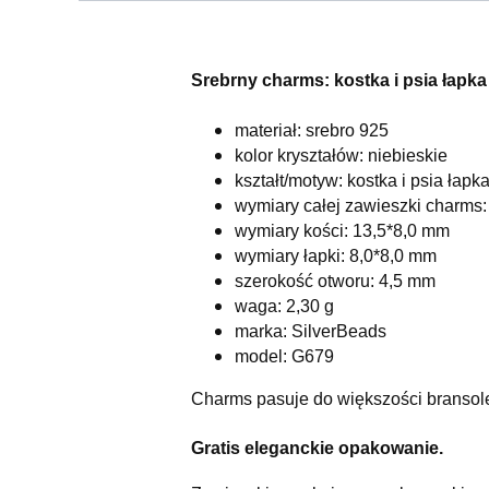
Srebrny charms: kostka i psia łapka
materiał: srebro 925
kolor kryształów: niebieskie
kształt/motyw: kostka i psia łapk
wymiary całej zawieszki charms
wymiary kości: 13,5*8,0 mm
wymiary łapki: 8,0*8,0 mm
szerokość otworu: 4,5 mm
waga: 2,30 g
marka: SilverBeads
model: G679
Charms pasuje do większości bransol
Gratis eleganckie opakowanie.