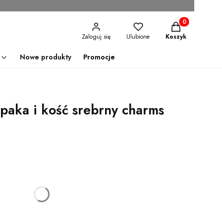
Produkty w kosz
Zaloguj się
Ulubione
Koszyk
Nowe produkty
Promocje
apaka i kość srebrny charms
godzin
minut
sekund