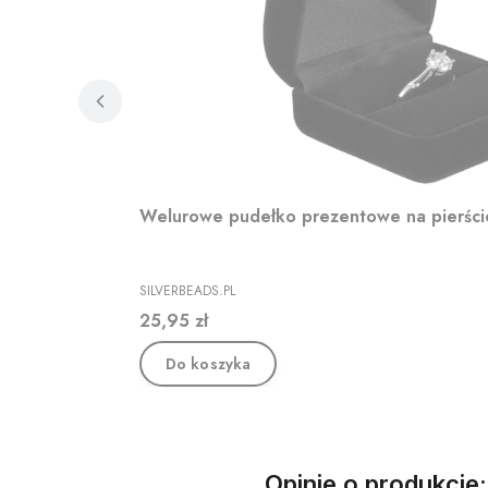
Welurowe pudełko prezentowe na pierśc
PRODUCENT
SILVERBEADS.PL
Cena
25,95 zł
Do koszyka
Opinie o produkcie