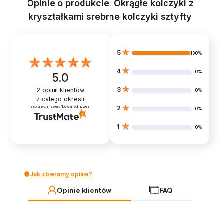
Opinie o produkcie: Okrągłe kolczyki z
kryształkami srebrne kolczyki sztyfty
5
100%
4
0%
5.0
3
2
opinii klientów
0%
z całego okresu
zebranych i zweryfikowanych przez
2
0%
1
0%
Jak zbieramy opinie?
Opinie klientów
FAQ