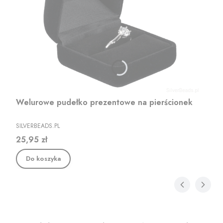
Welurowe pudełko prezentowe na pierścionek
PRODUCENT
SILVERBEADS.PL
Cena
25,95 zł
Do koszyka