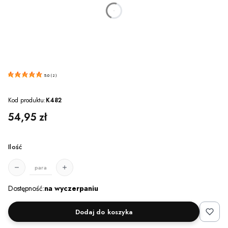
dnia
godzin
minut
sekund
5.0
(
2
)
Kod produktu:
K482
Cena
54,95 zł
Ilość
para
Dostępność:
na wyczerpaniu
Dodaj do koszyka