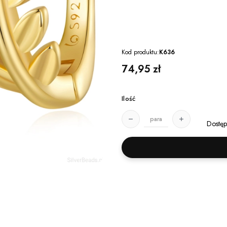
Kod produktu:
K636
Cena
74,95 zł
Ilość
para
Dostęp