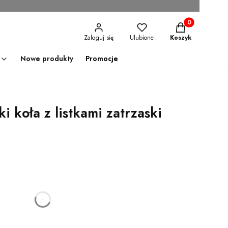
Produkty w kosz
Zaloguj się
Ulubione
Koszyk
Nowe produkty
Promocje
i koła z listkami zatrzaski
godzin
minut
sekund