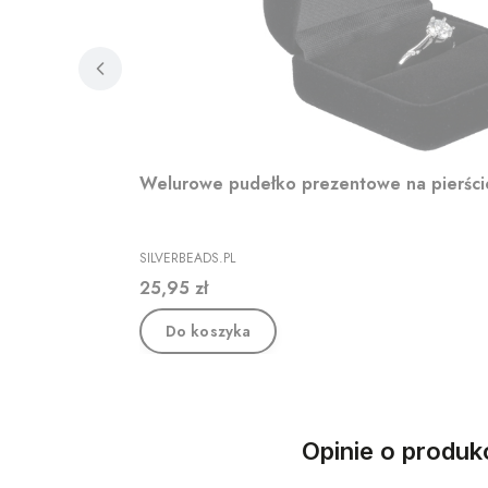
Welurowe pudełko prezentowe na pierśc
PRODUCENT
SILVERBEADS.PL
Cena
25,95 zł
Do koszyka
Opinie o produkc