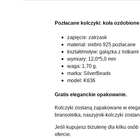
Pozłacane kolczyki: koła ozdobione
zapięcie: zatrzask
materiał: srebro 925 pozłacane
kształt/motyw: gałązka z listkami
wymiary: 12,0*5,0 mm
waga: 1,70 g.
marka: SilverBeads
model: K636
Gratis eleganckie opakowanie.
Kolczyki zostaną zapakowane w elega
bransoletka, naszyjnik-kolczyki zost
Jeśli kupujesz biżuterię dla kilku osób
ofercie.