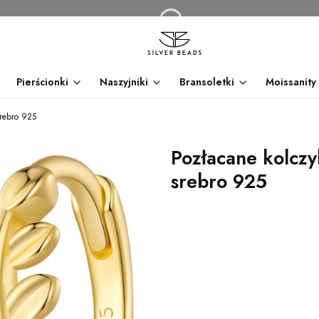
Pierścionki
Naszyjniki
Bransoletki
Moissanity
 srebro 925
Pozłacane kolczyk
srebro 925
dnia