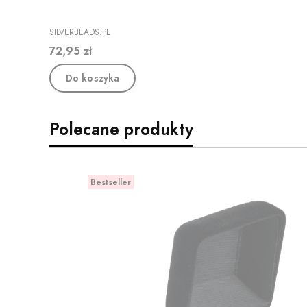
PRODUCENT
SILVERBEADS.PL
Cena
72,95 zł
Do koszyka
Polecane produkty
Bestseller