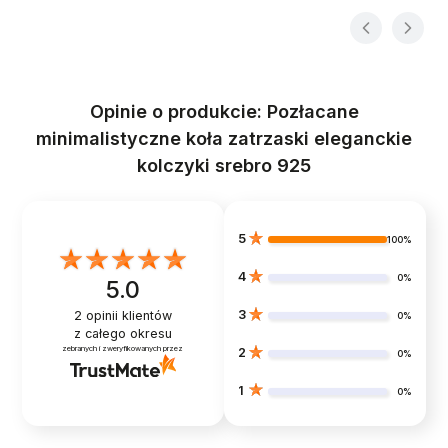
Opinie o produkcie: Pozłacane
minimalistyczne koła zatrzaski eleganckie
kolczyki srebro 925
5
100%
4
0%
5.0
3
2
opinii klientów
0%
z całego okresu
zebranych i zweryfikowanych przez
2
0%
1
0%