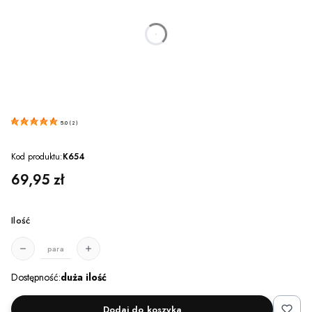
dnia
godzin
minut
sekund
5.0
(
2
)
Kod produktu:
K654
Cena
69,95 zł
Ilość
para
Dostępność:
duża ilość
Dodaj do koszyka