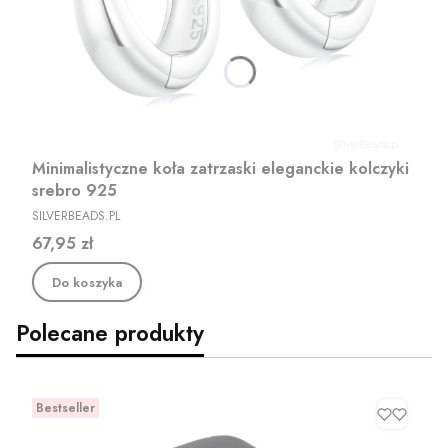
Minimalistyczne koła zatrzaski eleganckie kolczyki
srebro 925
PRODUCENT
SILVERBEADS.PL
Cena
67,95 zł
Do koszyka
Polecane produkty
Bestseller