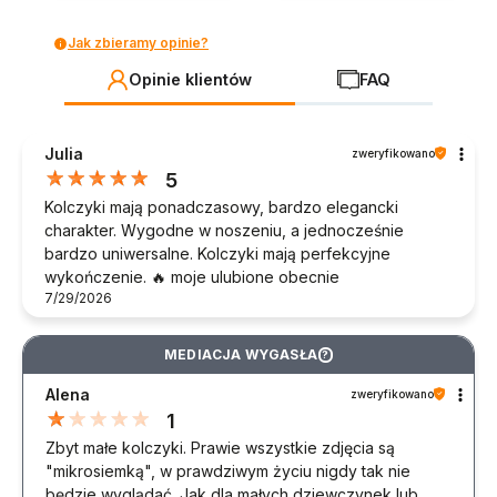
Jak zbieramy opinie?
Opinie klientów
FAQ
Julia
zweryfikowano
5
Kolczyki mają ponadczasowy, bardzo elegancki
charakter. Wygodne w noszeniu, a jednocześnie
bardzo uniwersalne. Kolczyki mają perfekcyjne
wykończenie. 🔥 moje ulubione obecnie
7/29/2026
MEDIACJA WYGASŁA
?
Alena
zweryfikowano
1
Zbyt małe kolczyki. Prawie wszystkie zdjęcia są
"mikrosiemką", w prawdziwym życiu nigdy tak nie
będzie wyglądać. Jak dla małych dziewczynek lub