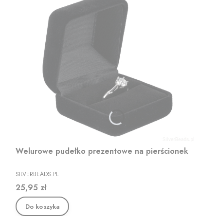
Welurowe pudełko prezentowe na pierścionek
PRODUCENT
SILVERBEADS.PL
Cena
25,95 zł
Do koszyka