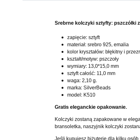
Srebrne kolczyki sztyfty: pszczółki z
zapięcie: sztyft
materiał: srebro 925, emalia
kolor kryształów: błękitny i przez
kształt/motyw: pszczoły
wymiary: 13,0*15,0 mm
sztyft całość: 11,0 mm
waga: 2,10
g.
marka: SilverBeads
model: K510
Gratis eleganckie opakowanie.
Kolczyki zostaną zapakowane w elega
bransoletka, naszyjnik kolczyki zost
Jeśli kupujesz biżuterię dla kilku osób