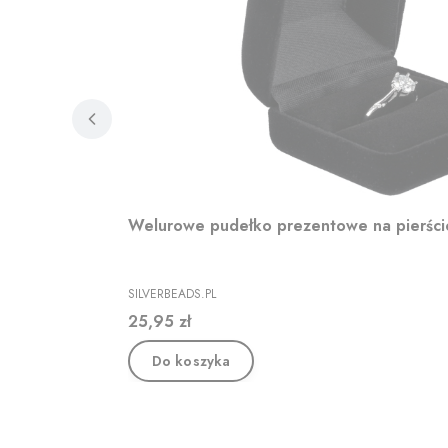
Welurowe pudełko prezentowe na pierśc
PRODUCENT
SILVERBEADS.PL
Cena
25,95 zł
Do koszyka