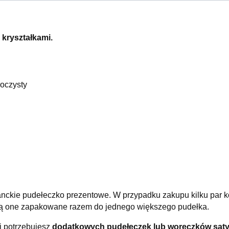
 kryształkami.
roczysty
nckie pudełeczko prezentowe. W przypadku zakupu kilku par k
aną one zapakowane razem do jednego większego pudełka.
 i potrzebujesz
dodatkowych pudełeczek lub woreczków sa