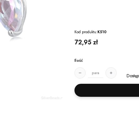
Kod produktu:
K510
Cena
72,95 zł
Ilość
para
Dostęp