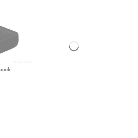
ionek