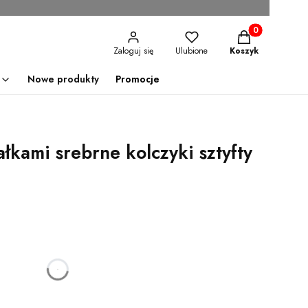
Produkty w kosz
Zaloguj się
Ulubione
Koszyk
Nowe produkty
Promocje
ałkami srebrne kolczyki sztyfty
godzin
minut
sekund