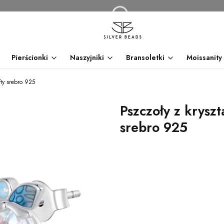
Pierścionki
Naszyjniki
Bransoletki
Moissanity
fty srebro 925
Pszczoły z kryszt
srebro 925
dnia