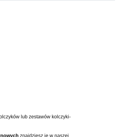
olczyków lub zestawów kolczyki-
tynowych
znajdziesz je w naszej