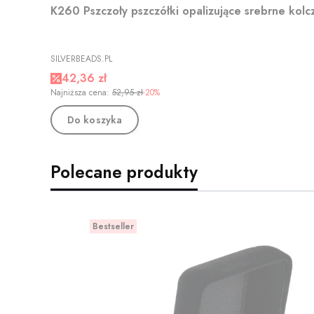
K260 Pszczoły pszczółki opalizujące srebrne kolcz
PRODUCENT
SILVERBEADS.PL
Cena promocyjna
42,36 zł
Najniższa cena:
52,95 zł
-20%
Do koszyka
Polecane produkty
Bestseller