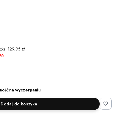
żką:
129,95 zł
26
ność:
na wyczerpaniu
Dodaj do koszyka