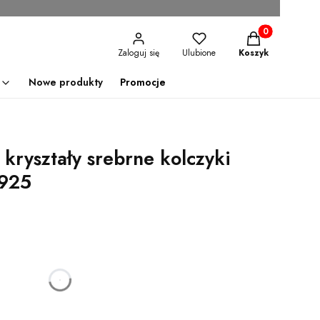
Produkty w kosz
Zaloguj się
Ulubione
Koszyk
Nowe produkty
Promocje
 kryształy srebrne kolczyki
 925
godzin
minut
sekund