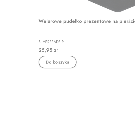
Welurowe pudełko prezentowe na pierśc
PRODUCENT
SILVERBEADS.PL
Cena
25,95 zł
Do koszyka