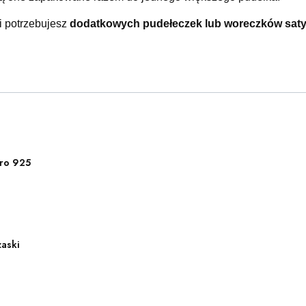
 i potrzebujesz
dodatkowych pudełeczek lub woreczków sa
ro 925
zaski