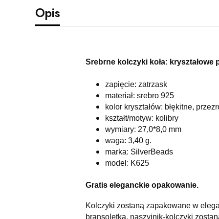
Opis
Srebrne kolczyki koła: kryształowe p
zapięcie: zatrzask
materiał: srebro 925
kolor kryształów: błękitne, przez
kształt/motyw: kolibry
wymiary: 27,0*8,0 mm
waga: 3,40 g.
marka: SilverBeads
model: K625
Gratis eleganckie opakowanie.
Kolczyki zostaną zapakowane w elega
bransoletka, naszyjnik-kolczyki zost