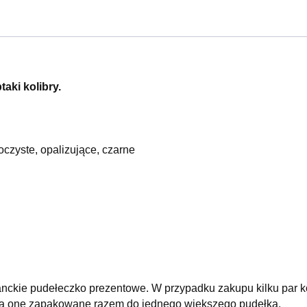
taki kolibry.
roczyste, opalizujące, czarne
nckie pudełeczko prezentowe. W przypadku zakupu kilku par k
aną one zapakowane razem do jednego większego pudełka.