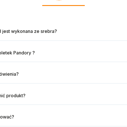
l jest wykonana ze srebra?
oletek Pandory ?
mówienia?
ić produkt?
tować?