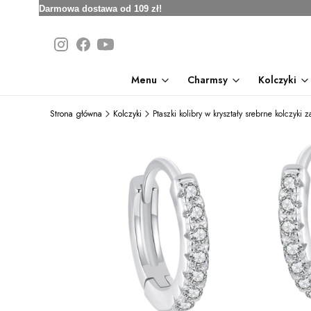
Darmowa dostawa od 109 zł!
Menu
Charmsy
Kolczyki
Strona główna
Kolczyki
Ptaszki kolibry w kryształy srebrne kolczyki 