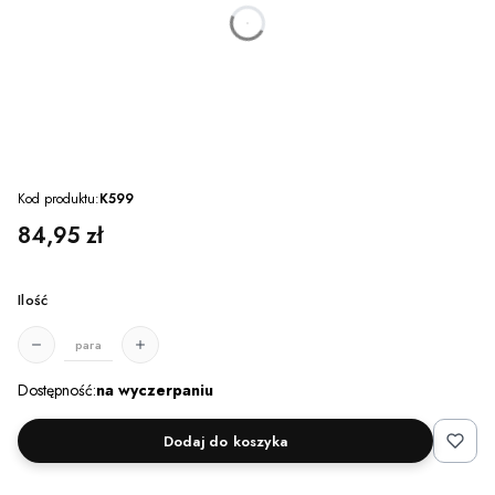
dnia
godzin
minut
sekund
Kod produktu:
K599
Cena
84,95 zł
Ilość
para
Dostępność:
na wyczerpaniu
Dodaj do koszyka