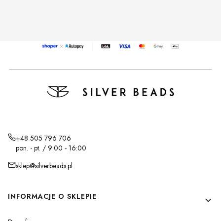
+48 505 796 706
pon. - pt. / 9:00 - 16:00
sklep@silverbeads.pl
Linki w stopce
INFORMACJE O SKLEPIE