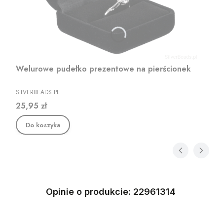
Welurowe pudełko prezentowe na pierścionek
PRODUCENT
SILVERBEADS.PL
Cena
25,95 zł
Do koszyka
Opinie o produkcie: 22961314