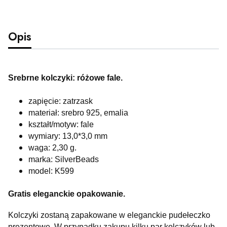
Opis
Srebrne kolczyki: różowe fale.
zapięcie: zatrzask
materiał: srebro 925, emalia
kształt/motyw: fale
wymiary: 13,0*3,0 mm
waga: 2,30 g.
marka: SilverBeads
model: K599
Gratis eleganckie opakowanie.
Kolczyki zostaną zapakowane w eleganckie pudełeczko
prezentowe. W przypadku zakupu kilku par kolczyków lub