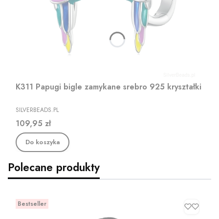
K311 Papugi bigle zamykane srebro 925 kryształki
PRODUCENT
SILVERBEADS.PL
Cena
109,95 zł
Do koszyka
Polecane produkty
Bestseller