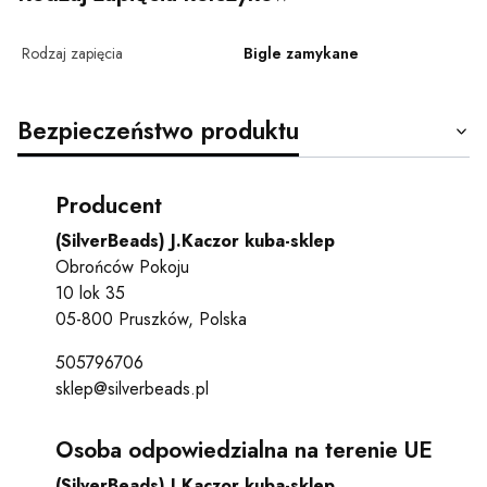
Rodzaj zapięcia
Bigle zamykane
Bezpieczeństwo produktu
Producent
(SilverBeads) J.Kaczor kuba-sklep
Obrońców Pokoju
10 lok 35
05-800 Pruszków, Polska
505796706
sklep@silverbeads.pl
Osoba odpowiedzialna na terenie UE
(SilverBeads) J.Kaczor kuba-sklep