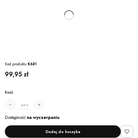
dnia
godzin
minut
sekund
Kod produktu:
K681
Cena
99,95 zł
Ilość
para
Dostępność:
na wyczerpaniu
Dodaj do koszyka