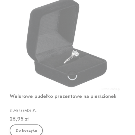
Welurowe pudełko prezentowe na pierścionek
PRODUCENT
SILVERBEADS.PL
Cena
25,95 zł
Do koszyka