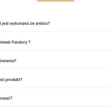
l jest wykonana ze srebra?
oletek Pandory ?
mówienia?
ić produkt?
tować?