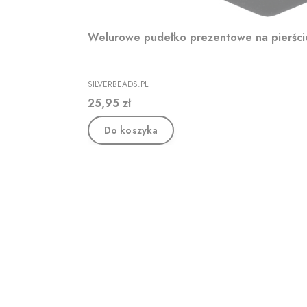
Welurowe pudełko prezentowe na pierśc
PRODUCENT
SILVERBEADS.PL
Cena
25,95 zł
Do koszyka