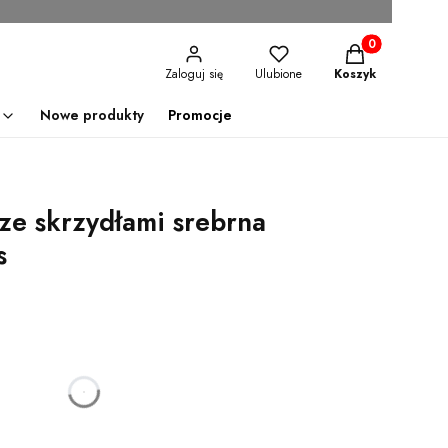
Produkty w kosz
Zaloguj się
Ulubione
Koszyk
Nowe produkty
Promocje
ze skrzydłami srebrna
s
godzin
minut
sekund