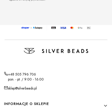
+48 505 796 706
pon. - pt. / 9:00 - 16:00
sklep@silverbeads.pl
Linki w stopce
INFORMACJE O SKLEPIE