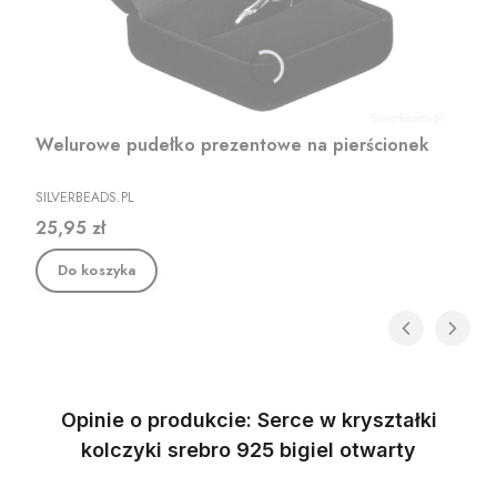
Welurowe pudełko prezentowe na pierścionek
PRODUCENT
SILVERBEADS.PL
Cena
25,95 zł
Do koszyka
Opinie o produkcie: Serce w kryształki
kolczyki srebro 925 bigiel otwarty