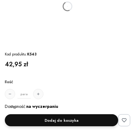
dnia
godzin
minut
sekund
Kod produktu:
K543
Cena
42,95 zł
Ilość
para
Dostępność:
na wyczerpaniu
Dodaj do koszyka