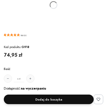
dnia
godzin
minut
sekund
5.0
(
3
)
Kod produktu:
G918
Cena
74,95 zł
Ilość
szt.
Dostępność:
na wyczerpaniu
Dodaj do koszyka