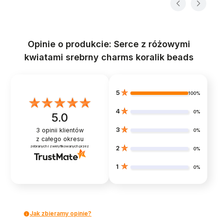
Opinie o produkcie: Serce z różowymi
kwiatami srebrny charms koralik beads
5
100%
4
0%
5.0
3
3
opinii klientów
0%
z całego okresu
zebranych i zweryfikowanych przez
2
0%
1
0%
Jak zbieramy opinie?