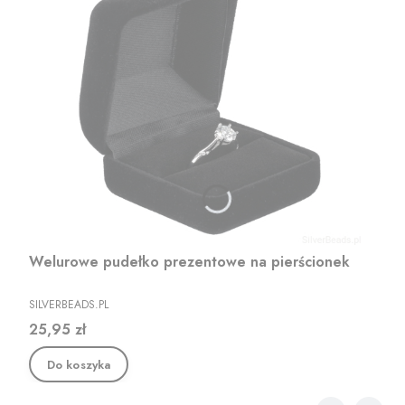
Welurowe pudełko prezentowe na pierścionek
PRODUCENT
SILVERBEADS.PL
Cena
25,95 zł
Do koszyka