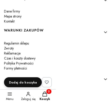
Dane firmy
Mapa strony
Kontakt
WARUNKI ZAKUPÓW
Regulamin sklepu
Zwroty
Reklamacje
Czas i koszty dostawy
Polityka Prywatności
Formy płatności
MOJE KONTO
Dodaj do koszyka
Twoje zamówienia
Produkty w koszyku: 0. Zobacz szczegóły
Ustawienia konta
Menu
Zaloguj się
Koszyk
Przechowalnia