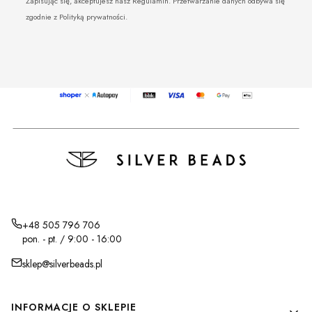
Zapisując się, akceptujesz nasz Regulamin. Przetwarzanie danych odbywa się
zgodnie z Polityką prywatności.
+48 505 796 706
pon. - pt. / 9:00 - 16:00
sklep@silverbeads.pl
Linki w stopce
INFORMACJE O SKLEPIE