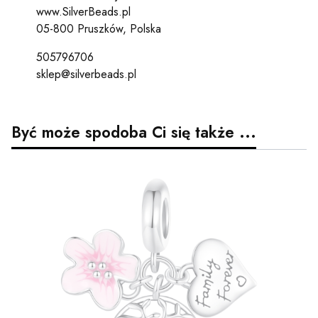
www.SilverBeads.pl
05-800 Pruszków, Polska
505796706
sklep@silverbeads.pl
Być może spodoba Ci się także ...