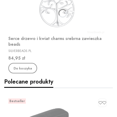
Serce drzewo i kwiat charms srebrna zawieszka
beads
PRODUCENT
SILVERBEADS.PL
Cena
84,95 zł
Do koszyka
Polecane produkty
Bestseller