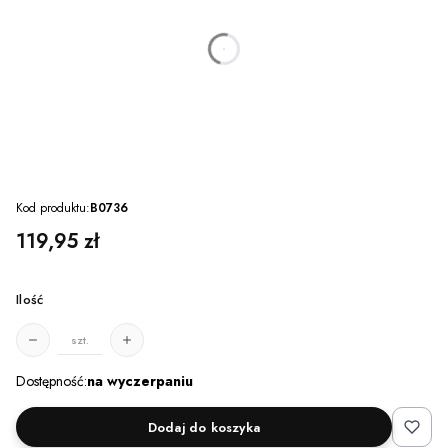
dnia
godzin
minut
sekund
Kod produktu:
B0736
Cena
119,95 zł
Ilość
szt.
Dostępność:
na wyczerpaniu
Dodaj do koszyka