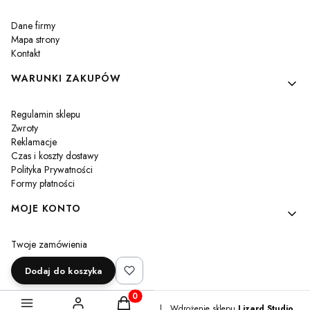
Dane firmy
Mapa strony
Kontakt
WARUNKI ZAKUPÓW
Regulamin sklepu
Zwroty
Reklamacje
Czas i koszty dostawy
Polityka Prywatności
Formy płatności
MOJE KONTO
Twoje zamówienia
Ustawienia konta
Dodaj do koszyka
Przechowalnia
Produkty w koszyku: 0. Zobacz szczegóły
Sklep internetowy
Shoper Premium
|
Wdrożenie sklepu
Lizard Studio