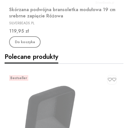
Skórzana podwójna bransoletka modułowa 19 cm
srebrne zapięcie Różowa
PRODUCENT
SILVERBEADS.PL
Cena
119,95 zł
Do koszyka
Polecane produkty
Bestseller