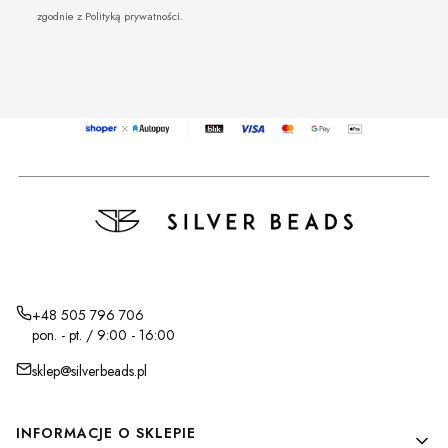
zgodnie z Polityką prywatności.
+48 505 796 706
pon. - pt. / 9:00 - 16:00
sklep@silverbeads.pl
Linki w stopce
INFORMACJE O SKLEPIE