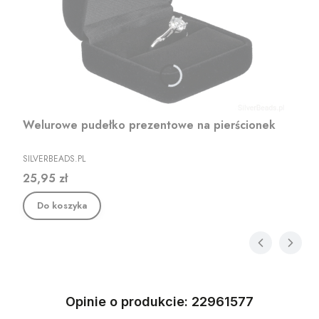
Welurowe pudełko prezentowe na pierścionek
PRODUCENT
SILVERBEADS.PL
Cena
25,95 zł
Do koszyka
Opinie o produkcie: 22961577