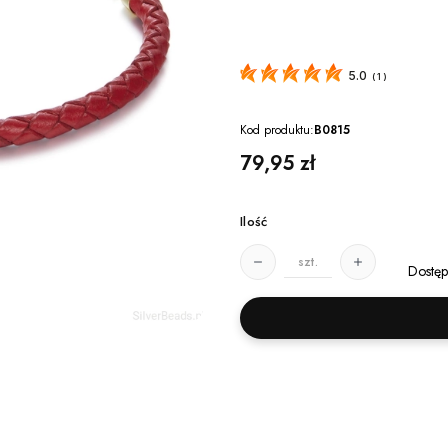
5.0
(
1
)
Kod produktu:
B0815
Cena
79,95 zł
Ilość
szt.
Dostęp