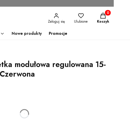
Produkty w kosz
Zaloguj się
Ulubione
Koszyk
Nowe produkty
Promocje
etka modułowa regulowana 15-
 Czerwona
godzin
minut
sekund