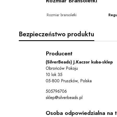
Rozmiar Bransoletki
Rozmiar bransoletki
Regu
Bezpieczeństwo produktu
Producent
(SilverBeads) J.Kaczor kuba-sklep
Obrońców Pokoju
10 lok 35
05-800 Pruszków, Polska
505796706
sklep@silverbeads.pl
Osoba odpowiedzialna na t