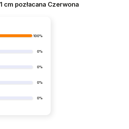
21 cm pozłacana Czerwona
100%
0%
0%
0%
0%