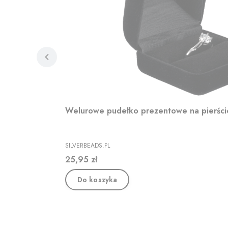
Welurowe pudełko prezentowe na pierśc
PRODUCENT
SILVERBEADS.PL
Cena
25,95 zł
Do koszyka