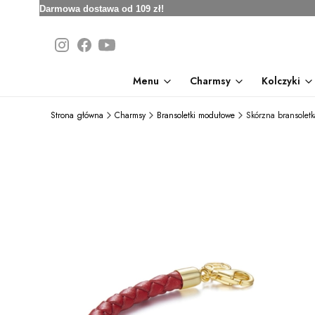
Darmowa dostawa od 109 zł!
Menu
Charmsy
Kolczyki
Strona główna
Charmsy
Bransoletki modułowe
Skórzna bransole