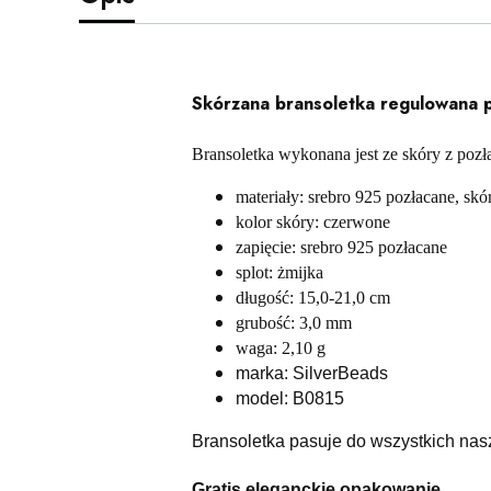
Skórzana bransoletka regulowana p
Bransoletka wykonana jest ze skóry z poz
materiały: srebro 925 pozłacane, skó
kolor skóry: czerwone
zapięcie: srebro 925 pozłacane
splot: żmijka
długość: 15,0-21,0 cm
grubość: 3,0 mm
waga: 2,10 g
marka: SilverBeads
model: B0815
Bransoletka pasuje do wszystkich nas
Gratis eleganckie opakowanie.