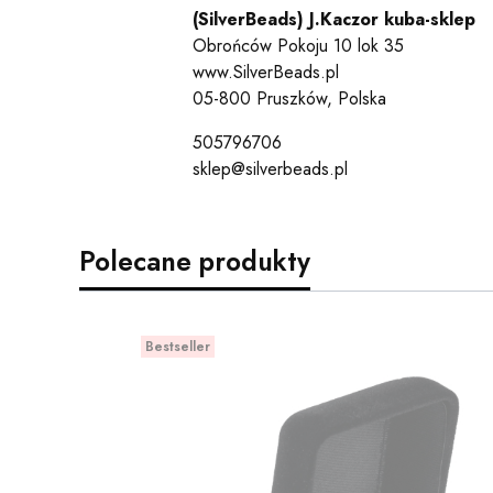
(SilverBeads) J.Kaczor kuba-sklep
Obrońców Pokoju 10 lok 35
www.SilverBeads.pl
05-800 Pruszków, Polska
505796706
sklep@silverbeads.pl
Polecane produkty
Bestseller