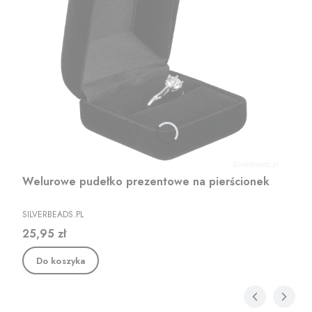
Welurowe pudełko prezentowe na pierścionek
PRODUCENT
SILVERBEADS.PL
Cena
25,95 zł
Do koszyka