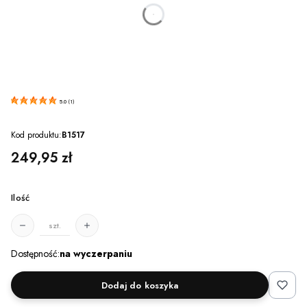
dnia
godzin
minut
sekund
5.0
(
1
)
Kod produktu:
B1517
Cena
249,95 zł
Ilość
szt.
Dostępność:
na wyczerpaniu
Dodaj do koszyka