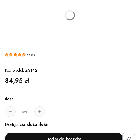
dnia
godzin
minut
sekund
5.0
(
2
)
Kod produktu:
S142
Cena
84,95 zł
Ilość
szt.
Dostępność:
duża ilość
Dodaj do koszyka