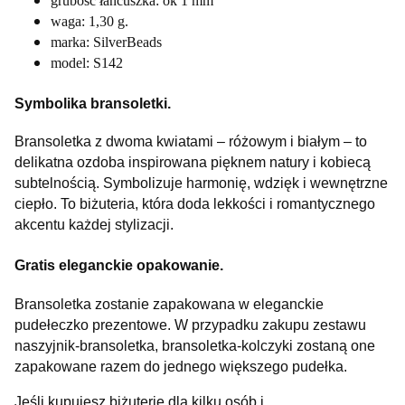
grubość łańcuszka: ok 1 mm
waga: 1,30 g.
marka: SilverBeads
model: S142
Symbolika bransoletki.
Bransoletka z dwoma kwiatami – różowym i białym – to
delikatna ozdoba inspirowana pięknem natury i kobiecą
subtelnością. Symbolizuje harmonię, wdzięk i wewnętrzne
ciepło. To biżuteria, która doda lekkości i romantycznego
akcentu każdej stylizacji.
Gratis eleganckie opakowanie.
Bransoletka zostanie zapakowana w eleganckie
pudełeczko prezentowe. W przypadku zakupu zestawu
naszyjnik-bransoletka, bransoletka-kolczyki zostaną one
zapakowane razem do jednego większego pudełka.
Jeśli kupujesz biżuterię dla kilku osób i