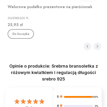
Welurowe pudełko prezentowe na pierścionek
PRODUCENT
SILVERBEADS.PL
Cena
25,95 zł
Do koszyka
Opinie o produkcie: Srebrna bransoletka z
różowym kwiatkiem i regulacją długości
srebro 925
5
100%
4
0%