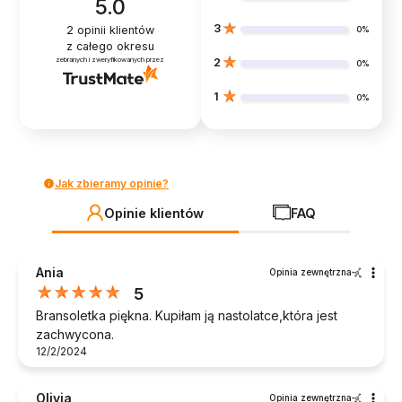
5.0
3
2
opinii klientów
0%
z całego okresu
zebranych i zweryfikowanych przez
2
0%
1
0%
Jak zbieramy opinie?
Opinie klientów
FAQ
Ania
Opinia zewnętrzna
5
Bransoletka piękna. Kupiłam ją nastolatce,która jest
zachwycona.
12/2/2024
Olivia
Opinia zewnętrzna