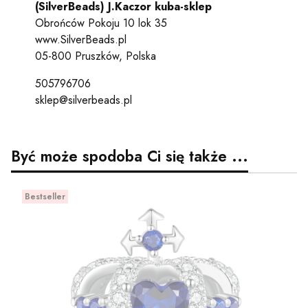
(SilverBeads) J.Kaczor kuba-sklep
Obrońców Pokoju 10 lok 35
www.SilverBeads.pl
05-800 Pruszków, Polska
505796706
sklep@silverbeads.pl
Być może spodoba Ci się także ...
Bestseller