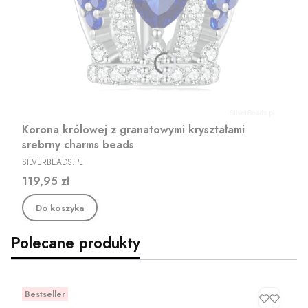
Korona królowej z granatowymi kryształami
srebrny charms beads
PRODUCENT
SILVERBEADS.PL
Cena
119,95 zł
Do koszyka
Polecane produkty
Bestseller