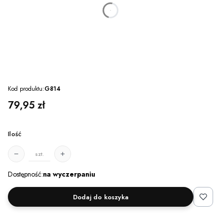
dnia
godzin
minut
sekund
Kod produktu:
G814
Cena
79,95 zł
Ilość
szt.
Dostępność:
na wyczerpaniu
Dodaj do koszyka