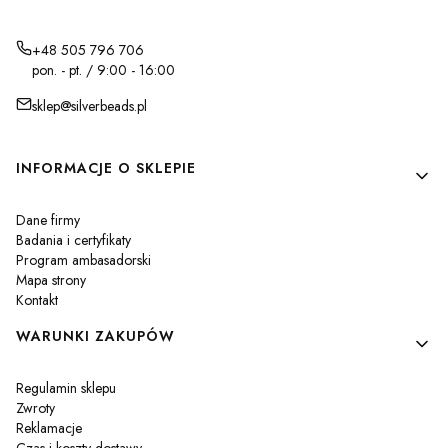
+48 505 796 706
pon. - pt. / 9:00 - 16:00
sklep@silverbeads.pl
Linki w stopce
INFORMACJE O SKLEPIE
Dane firmy
Badania i certyfikaty
Program ambasadorski
Mapa strony
Kontakt
WARUNKI ZAKUPÓW
Regulamin sklepu
Zwroty
Reklamacje
Czas i koszty dostawy