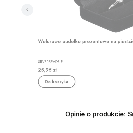
Welurowe pudełko prezentowe na pierśc
PRODUCENT
SILVERBEADS.PL
Cena
25,95 zł
Do koszyka
Opinie o produkcie: S