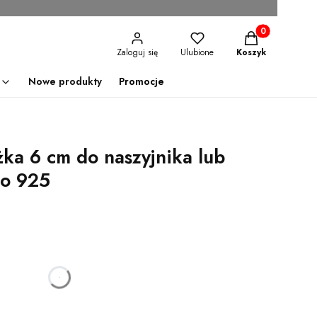
Produkty w kosz
Zaloguj się
Ulubione
Koszyk
Nowe produkty
Promocje
ka 6 cm do naszyjnika lub
ro 925
godzin
minut
sekund