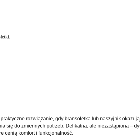
letki.
praktyczne rozwiązanie, gdy bransoletka lub naszyjnik okazują 
a się do zmiennych potrzeb. Delikatna, ale niezastąpiona – dys
óre cenią komfort i funkcjonalność.