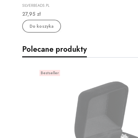
PRODUCENT
SILVERBEADS.PL
Cena
27,95 zł
Do koszyka
Polecane produkty
Bestseller