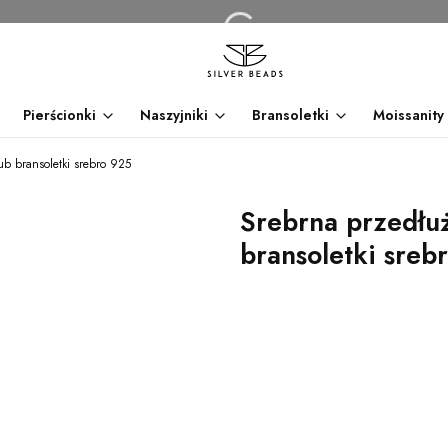
Pierścionki
Naszyjniki
Bransoletki
Moissanity
ub bransoletki srebro 925
Srebrna przedłuż
bransoletki sreb
dnia