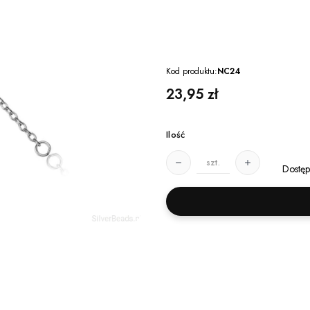
Kod produktu:
NC24
Cena
23,95 zł
Ilość
szt.
Dostęp