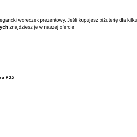
legancki woreczek prezentowy.
Jeśli kupujesz biżuterię dla kil
.
wych
znajdziesz je w naszej ofercie
ro 925