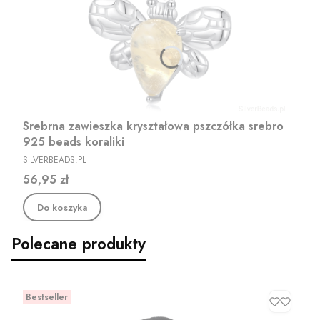
Srebrna zawieszka kryształowa pszczółka srebro
925 beads koraliki
PRODUCENT
SILVERBEADS.PL
Cena
56,95 zł
Do koszyka
Polecane produkty
Bestseller