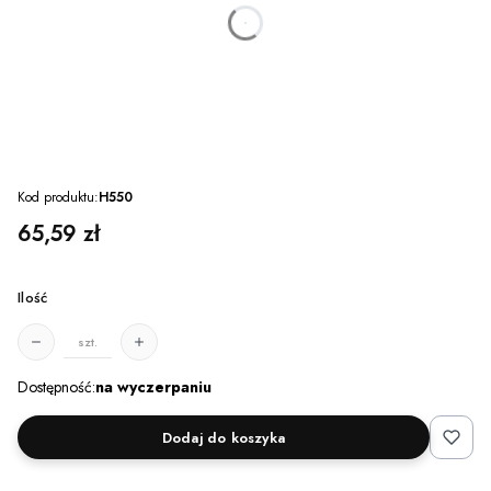
dnia
godzin
minut
sekund
Kod produktu:
H550
Cena
65,59 zł
Ilość
szt.
Dostępność:
na wyczerpaniu
Dodaj do koszyka