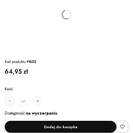
dnia
godzin
minut
sekund
Kod produktu:
H602
Cena
64,95 zł
Ilość
szt.
Dostępność:
na wyczerpaniu
Dodaj do koszyka