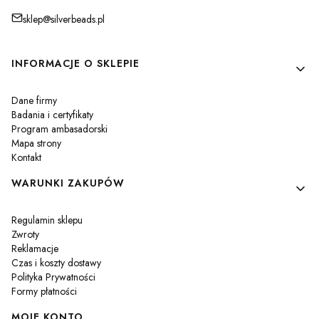
sklep@silverbeads.pl
Linki w stopce
INFORMACJE O SKLEPIE
Dane firmy
Badania i certyfikaty
Program ambasadorski
Mapa strony
Kontakt
WARUNKI ZAKUPÓW
Regulamin sklepu
Zwroty
Reklamacje
Czas i koszty dostawy
Polityka Prywatności
Formy płatności
MOJE KONTO