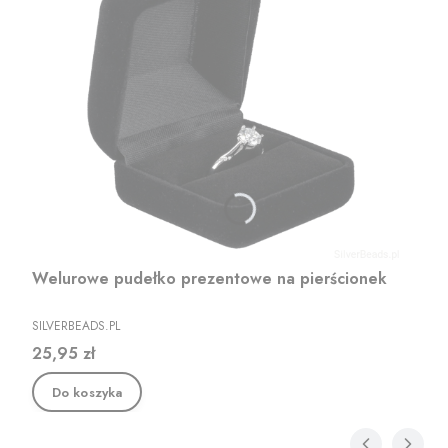
Welurowe pudełko prezentowe na pierścionek
PRODUCENT
SILVERBEADS.PL
Cena
25,95 zł
Do koszyka