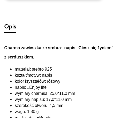
Opis
Charms zawieszka ze srebra: napis ,,Ciesz się życiem"
z serduszkiem.
materiał: srebro 925
kształt/motyw: napis
kolor kryształów: różowy
napis: ,,Enjoy life"
wymiary charmsa: 25,0*11,0 mm
wymiary napisu: 17,0*11,0 mm
szerokość otworu: 4,5 mm
waga: 1,80 g
marka: SilverBeads