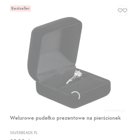
Bestseller
Welurowe pudełko prezentowe na pierścionek
PRODUCENT
SILVERBEADS.PL