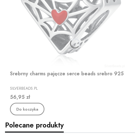
Srebrny charms pajęcze serce beads srebro 925
PRODUCENT
SILVERBEADS.PL
Cena
56,95 zł
Do koszyka
Polecane produkty