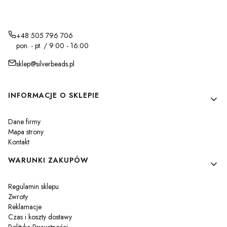
+48 505 796 706
pon. - pt. / 9:00 - 16:00
sklep@silverbeads.pl
Linki w stopce
INFORMACJE O SKLEPIE
Dane firmy
Mapa strony
Kontakt
WARUNKI ZAKUPÓW
Regulamin sklepu
Zwroty
Reklamacje
Czas i koszty dostawy
Polityka Prywatności