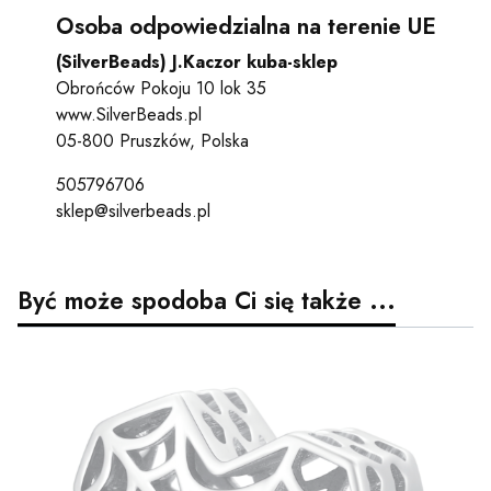
Osoba odpowiedzialna na terenie UE
(SilverBeads) J.Kaczor kuba-sklep
Obrońców Pokoju 10 lok 35
www.SilverBeads.pl
05-800 Pruszków, Polska
505796706
sklep@silverbeads.pl
Być może spodoba Ci się także ...