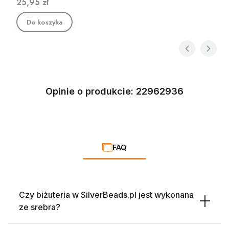
Cena
25,95 zł
Do koszyka
Opinie o produkcie: 22962936
FAQ
Czy biżuteria w SilverBeads.pl jest wykonana
ze srebra?