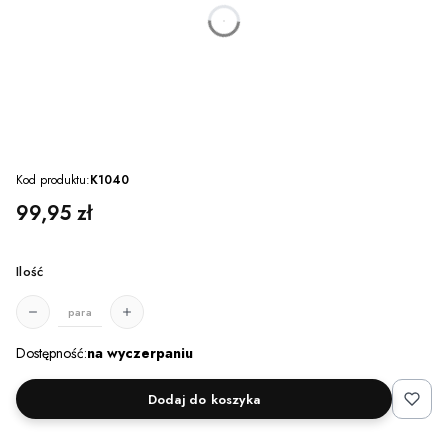
dnia
godzin
minut
sekund
Kod produktu:
K1040
Cena
99,95 zł
Ilość
para
Dostępność:
na wyczerpaniu
Dodaj do koszyka