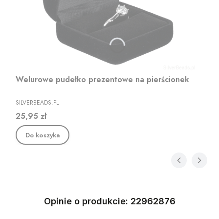
Welurowe pudełko prezentowe na pierścionek
PRODUCENT
SILVERBEADS.PL
Cena
25,95 zł
Do koszyka
Opinie o produkcie: 22962876