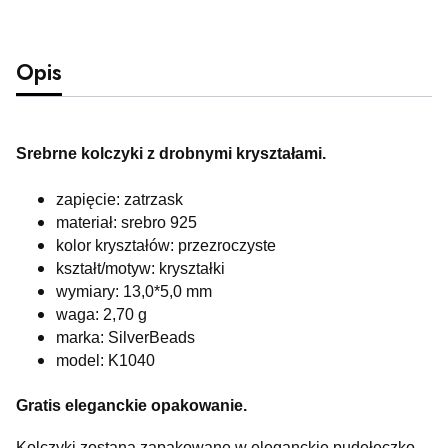
Opis
Srebrne kolczyki z drobnymi kryształami.
zapięcie: zatrzask
materiał: srebro 925
kolor kryształów: przezroczyste
kształt/motyw: kryształki
wymiary: 13,0*5,0 mm
waga: 2,70 g
marka: SilverBeads
model: K1040
Gratis eleganckie opakowanie.
Kolczyki zostaną zapakowane w eleganckie pudełeczko