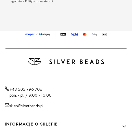
zgodnie z Polityką prywatności.
+48 505 796 706
pon. - pt. / 9:00 - 16:00
sklep@silverbeads.pl
Linki w stopce
INFORMACJE O SKLEPIE