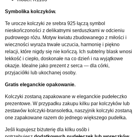
Symbolika kolczyków.
Te urocze kolczyki ze srebra 925 łączą symbol
nieskończoności z delikatnymi serduszkami w odcieniu
pudrowego różu. Motyw kwiatu zbudowanego z miłości i
wieczności wyraża trwałe uczucia, harmonię i piękno
relacji, które nigdy się nie kończą. Ich subtelny blask wnosi
lekkość i ciepło, doskonałe na co dzień i na wyjątkowe
okazje. Idealne jako prezent z serca — dla córki,
przyjaciółki lub ukochanej osoby.
Gratis eleganckie opakowanie.
Kolczyki zostaną zapakowane w eleganckie pudełeczko
prezentowe. W przypadku zakupu kilku par kolczyków lub
zestawów kolczyki-bransoletka, naszyjnik kolczyki zostaną
one zapakowane razem do jednego większego pudełka.
Jeśli kupujesz biżuterię dla kilku osób i
potrzebujesz
dodatkowych pudełeczek lub woreczków