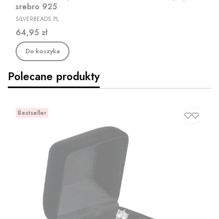
srebro 925
PRODUCENT
SILVERBEADS.PL
Cena
64,95 zł
Do koszyka
Polecane produkty
Bestseller