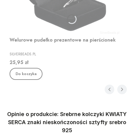
Welurowe pudełko prezentowe na pierścionek
PRODUCENT
SILVERBEADS.PL
Cena
25,95 zł
Do koszyka
Opinie o produkcie: Srebrne kolczyki KWIATY
SERCA znaki nieskończoności sztyfty srebro
925