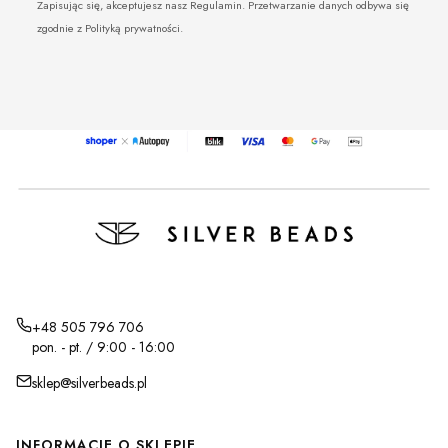
Zapisując się, akceptujesz nasz Regulamin. Przetwarzanie danych odbywa się
zgodnie z Polityką prywatności.
+48 505 796 706
pon. - pt. / 9:00 - 16:00
sklep@silverbeads.pl
Linki w stopce
INFORMACJE O SKLEPIE