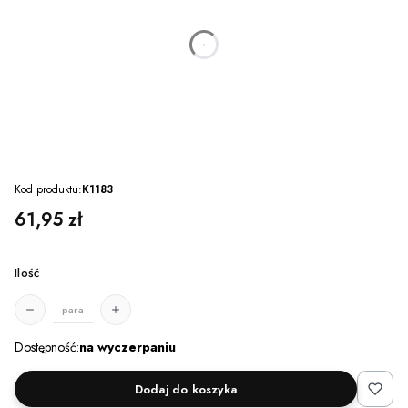
dnia
godzin
minut
sekund
Kod produktu:
K1183
Cena
61,95 zł
Ilość
para
Dostępność:
na wyczerpaniu
Dodaj do koszyka