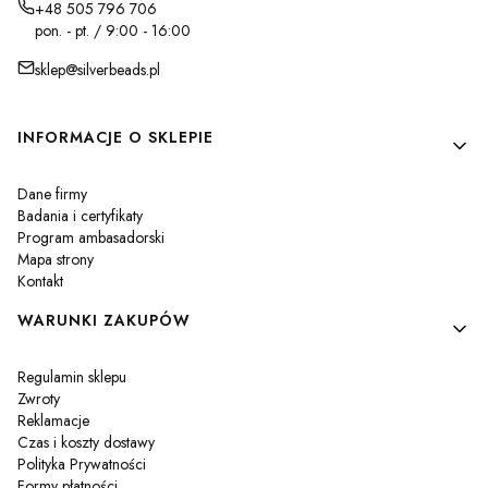
+48 505 796 706
pon. - pt. / 9:00 - 16:00
sklep@silverbeads.pl
Linki w stopce
INFORMACJE O SKLEPIE
Dane firmy
Badania i certyfikaty
Program ambasadorski
Mapa strony
Kontakt
WARUNKI ZAKUPÓW
Regulamin sklepu
Zwroty
Reklamacje
Czas i koszty dostawy
Polityka Prywatności
Formy płatności