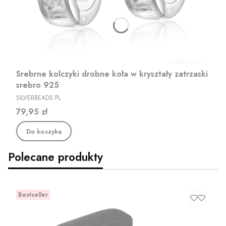
Srebrne kolczyki drobne koła w kryształy zatrzaski
srebro 925
PRODUCENT
SILVERBEADS.PL
Cena
79,95 zł
Do koszyka
Polecane produkty
Bestseller