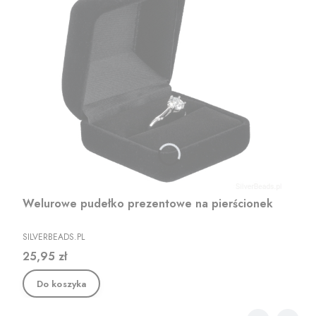
Welurowe pudełko prezentowe na pierścionek
PRODUCENT
SILVERBEADS.PL
Cena
25,95 zł
Do koszyka