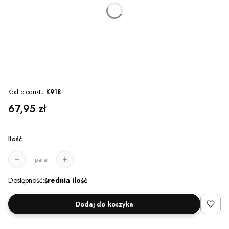
dnia
godzin
minut
sekund
Kod produktu:
K918
Cena
67,95 zł
Ilość
para
Dostępność:
średnia ilość
Dodaj do koszyka