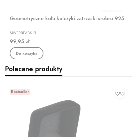
Geometryczne koła kolczyki zatrzaski srebro 925
PRODUCENT
SILVERBEADS.PL
Cena
99,95 zł
Do koszyka
Polecane produkty
Bestseller