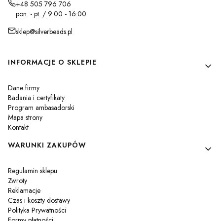
+48 505 796 706
pon. - pt. / 9:00 - 16:00
sklep@silverbeads.pl
Linki w stopce
INFORMACJE O SKLEPIE
Dane firmy
Badania i certyfikaty
Program ambasadorski
Mapa strony
Kontakt
WARUNKI ZAKUPÓW
Regulamin sklepu
Zwroty
Reklamacje
Czas i koszty dostawy
Polityka Prywatności
Formy płatności