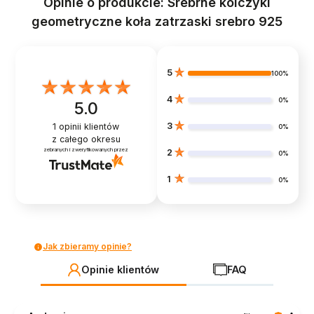
Opinie o produkcie: Srebrne kolczyki
geometryczne koła zatrzaski srebro 925
5
100%
4
0%
5.0
3
1
opinii klientów
0%
z całego okresu
zebranych i zweryfikowanych przez
2
0%
1
0%
Jak zbieramy opinie?
Opinie klientów
FAQ