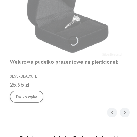
Welurowe pudełko prezentowe na pierścionek
PRODUCENT
SILVERBEADS.PL
Cena
25,95 zł
Do koszyka