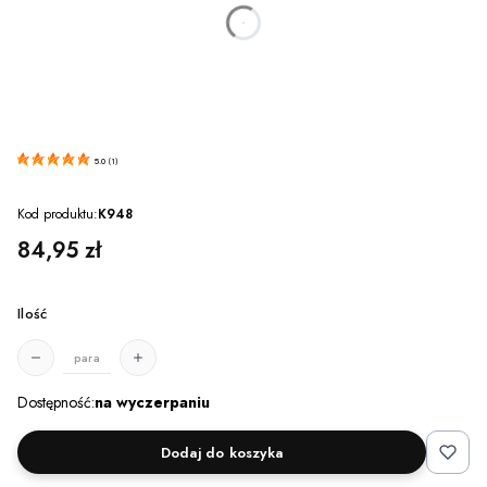
dnia
godzin
minut
sekund
5.0
(
1
)
Kod produktu:
K948
Cena
84,95 zł
Ilość
para
Dostępność:
na wyczerpaniu
Dodaj do koszyka