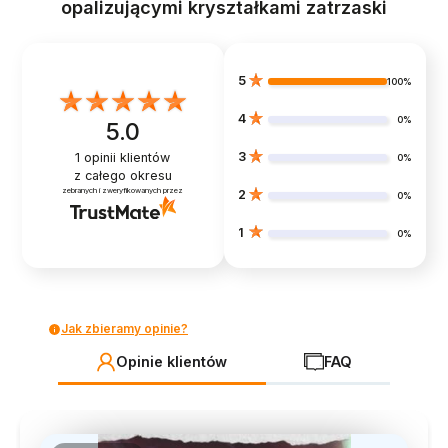
opalizującymi kryształkami zatrzaski
5
100%
4
0%
5.0
3
1
opinii klientów
0%
z całego okresu
zebranych i zweryfikowanych przez
2
0%
1
0%
Jak zbieramy opinie?
Opinie klientów
FAQ