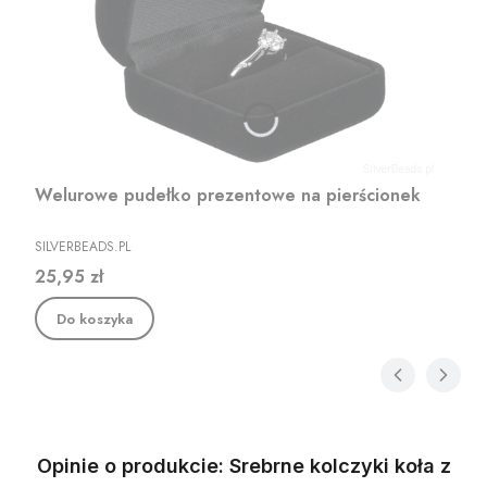
Welurowe pudełko prezentowe na pierścionek
PRODUCENT
SILVERBEADS.PL
Cena
25,95 zł
Do koszyka
Opinie o produkcie: Srebrne kolczyki koła z