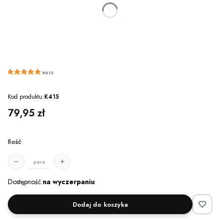
dnia
godzin
minut
sekund
5.0
(
1
)
Kod produktu:
K415
Cena
79,95 zł
Ilość
para
Dostępność:
na wyczerpaniu
Dodaj do koszyka