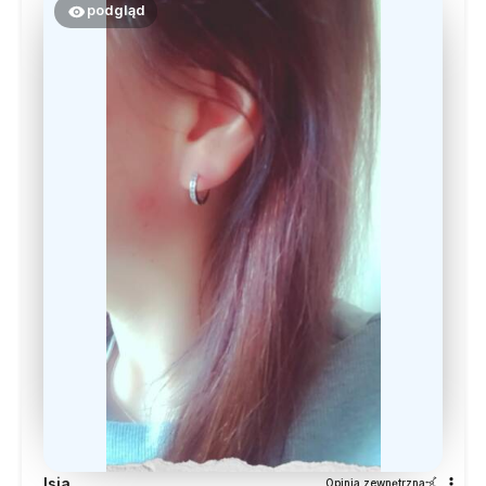
podgląd
Isia
Opinia zewnętrzna