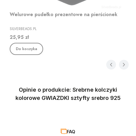
Welurowe pudełko prezentowe na pierścionek
PRODUCENT
SILVERBEADS.PL
Cena
25,95 zł
Do koszyka
Opinie o produkcie: Srebrne kolczyki
kolorowe GWIAZDKI sztyfty srebro 925
FAQ