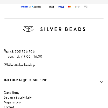
+48 505 796 706
pon. - pt. / 9:00 - 16:00
sklep@silverbeads.pl
Linki w stopce
INFORMACJE O SKLEPIE
Dane firmy
Badania i certyfikaty
Mapa strony
Kontakt