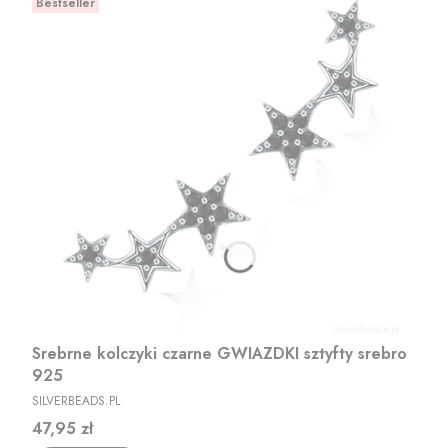
Bestseller
Srebrne kolczyki czarne GWIAZDKI sztyfty srebro
925
PRODUCENT
SILVERBEADS.PL
Cena
47,95 zł