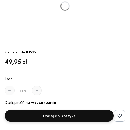
dnia
godzin
minut
sekund
Kod produktu:
K1215
Cena
49,95 zł
Ilość
para
Dostępność:
na wyczerpaniu
Dodaj do koszyka