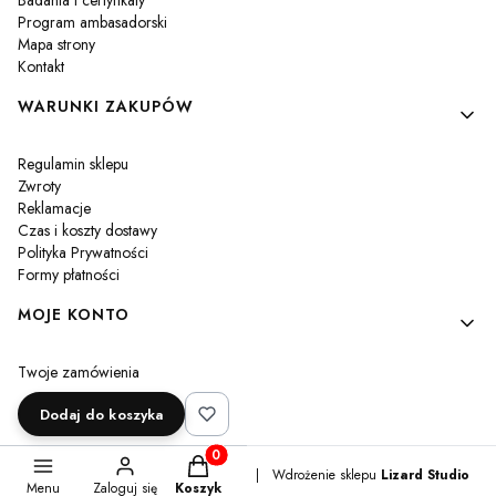
Badania i certyfikaty
Program ambasadorski
Mapa strony
Kontakt
WARUNKI ZAKUPÓW
Regulamin sklepu
Zwroty
Reklamacje
Czas i koszty dostawy
Polityka Prywatności
Formy płatności
MOJE KONTO
Twoje zamówienia
Ustawienia konta
Dodaj do koszyka
Przechowalnia
Produkty w koszyku: 0. Zobacz szczegóły
Sklep internetowy
Shoper Premium
|
Wdrożenie sklepu
Lizard Studio
Menu
Zaloguj się
Koszyk