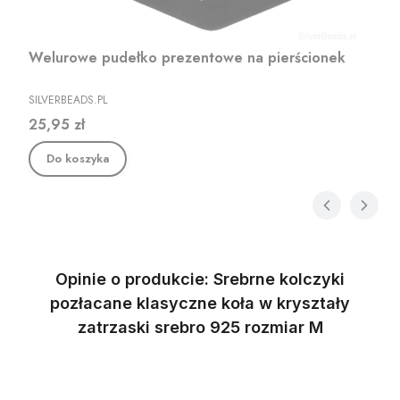
Welurowe pudełko prezentowe na pierścionek
PRODUCENT
SILVERBEADS.PL
Cena
25,95 zł
Do koszyka
Opinie o produkcie: Srebrne kolczyki
pozłacane klasyczne koła w kryształy
zatrzaski srebro 925 rozmiar M