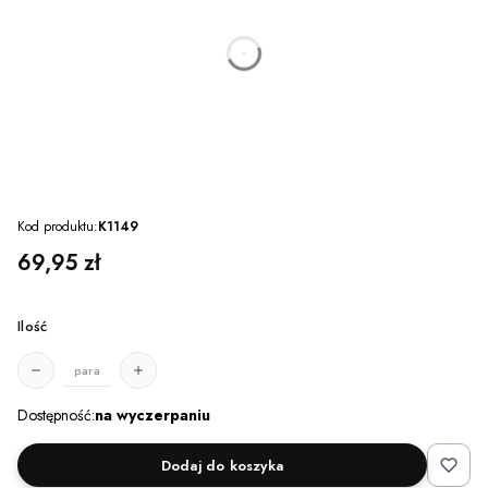
dnia
godzin
minut
sekund
Kod produktu:
K1149
Cena
69,95 zł
Ilość
para
Dostępność:
na wyczerpaniu
Dodaj do koszyka