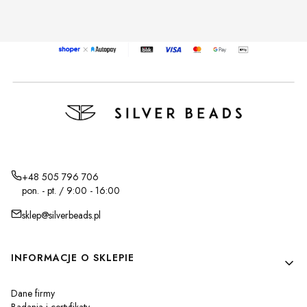
+48 505 796 706
pon. - pt. / 9:00 - 16:00
sklep@silverbeads.pl
Linki w stopce
INFORMACJE O SKLEPIE
Dane firmy