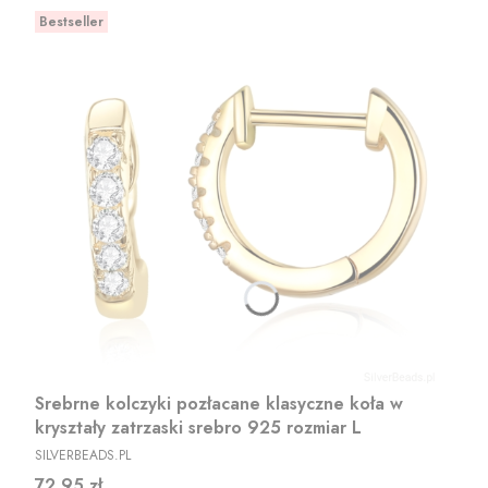
Bestseller
Srebrne kolczyki pozłacane klasyczne koła w
kryształy zatrzaski srebro 925 rozmiar L
PRODUCENT
SILVERBEADS.PL
Cena
72,95 zł