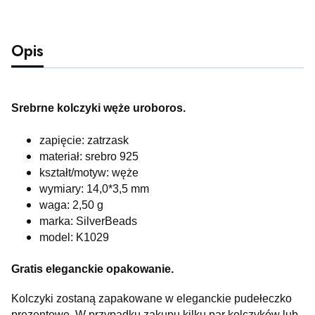
Opis
Srebrne kolczyki węże uroboros.
zapięcie: zatrzask
materiał: srebro 925
kształt/motyw: węże
wymiary: 14,0*3,5 mm
waga: 2,50 g
marka: SilverBeads
model: K1029
Gratis eleganckie opakowanie.
Kolczyki zostaną zapakowane w eleganckie pudełeczko
prezentowe. W przypadku zakupu kilku par kolczyków lub