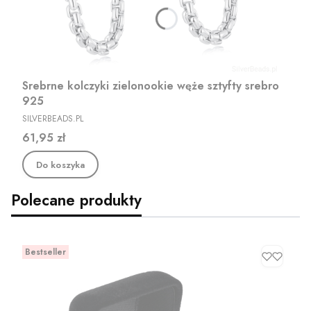
Srebrne kolczyki zielonookie węże sztyfty srebro
925
PRODUCENT
SILVERBEADS.PL
Cena
61,95 zł
Do koszyka
Polecane produkty
Bestseller