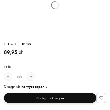
dnia
godzin
minut
sekund
Kod produktu:
K1029
Cena
89,95 zł
Ilość
para
Dostępność:
na wyczerpaniu
Dodaj do koszyka