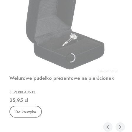
Welurowe pudełko prezentowe na pierścionek
PRODUCENT
SILVERBEADS.PL
Cena
25,95 zł
Do koszyka