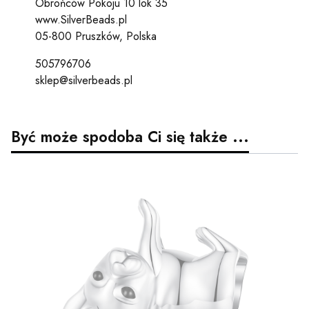
Obrońców Pokoju 10 lok 35
www.SilverBeads.pl
05-800 Pruszków, Polska
505796706
sklep@silverbeads.pl
Być może spodoba Ci się także ...