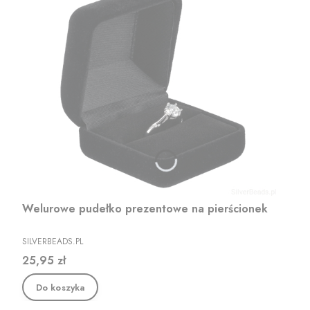
Welurowe pudełko prezentowe na pierścionek
PRODUCENT
SILVERBEADS.PL
Cena
25,95 zł
Do koszyka