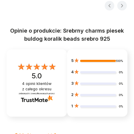
Opinie o produkcie: Srebrny charms piesek
buldog koralik beads srebro 925
5
100%
4
0%
5.0
3
4
opinii klientów
0%
z całego okresu
zebranych i zweryfikowanych przez
2
0%
1
0%