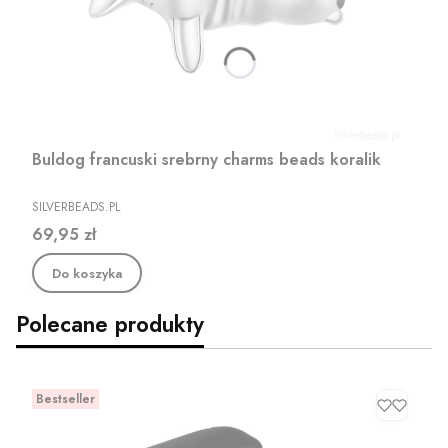
Buldog francuski srebrny charms beads koralik
PRODUCENT
SILVERBEADS.PL
Cena
69,95 zł
Do koszyka
Polecane produkty
Bestseller