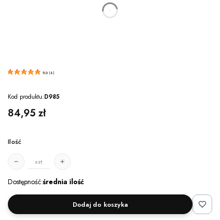
dnia
godzin
minut
sekund
5.0
(
4
)
Kod produktu:
D985
Cena
84,95 zł
Ilość
szt.
Dostępność:
średnia ilość
Dodaj do koszyka