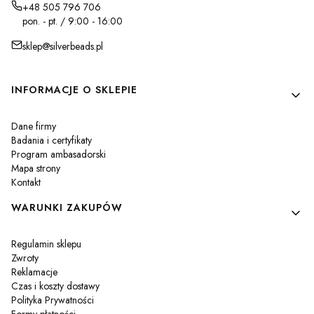
+48 505 796 706
pon. - pt. / 9:00 - 16:00
sklep@silverbeads.pl
Linki w stopce
INFORMACJE O SKLEPIE
Dane firmy
Badania i certyfikaty
Program ambasadorski
Mapa strony
Kontakt
WARUNKI ZAKUPÓW
Regulamin sklepu
Zwroty
Reklamacje
Czas i koszty dostawy
Polityka Prywatności
Formy płatności