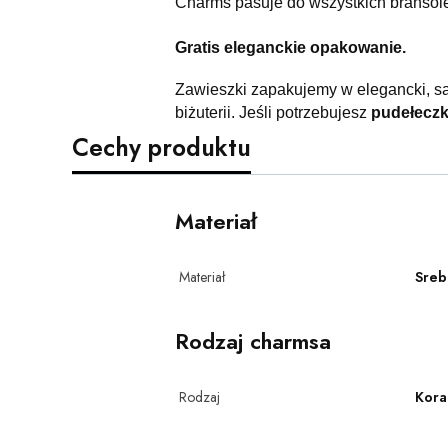
Charms pasuje do wszystkich bransol
Gratis eleganckie opakowanie.
Zawieszki zapakujemy w elegancki, s
biżuterii. Jeśli potrzebujesz
pudełecz
Cechy produktu
Materiał
Materiał
Sreb
Rodzaj charmsa
Rodzaj
Koral