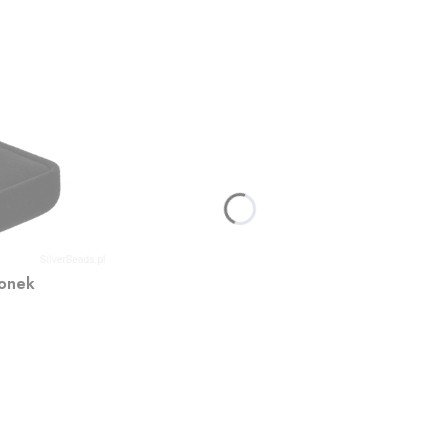
ionek