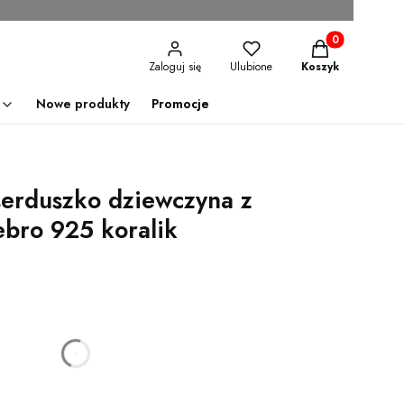
Produkty w kosz
Zaloguj się
Ulubione
Koszyk
Nowe produkty
Promocje
serduszko dziewczyna z
ebro 925 koralik
godzin
minut
sekund