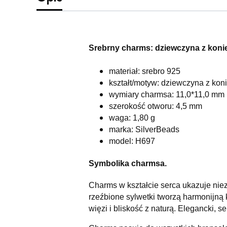
Srebrny charms: dziewczyna z koni
materiał: srebro 925
kształt/motyw: dziewczyna z kon
wymiary charmsa: 11,0*11,0 mm
szerokość otworu: 4,5 mm
waga: 1,80 g
marka: SilverBeads
model: H697
Symbolika charmsa.
Charms w kształcie serca ukazuje nie
rzeźbione sylwetki tworzą harmonijną 
więzi i bliskość z naturą. Elegancki, 