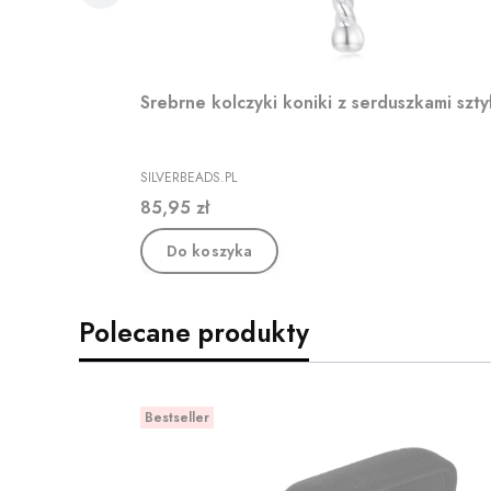
Srebrne kolczyki koniki z serduszkami szt
PRODUCENT
SILVERBEADS.PL
Cena
85,95 zł
Do koszyka
Polecane produkty
Bestseller