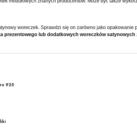
etek modułowych znanych producentów. Może być także wykorzy
atynowy woreczek. Sprawdzi się on zarówno jako opakowanie p
ka prezentowego lub dodatkowych woreczków satynowych
ro 925
iki