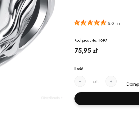
5.0
(
1
)
Kod produktu:
H697
Cena
75,95 zł
Ilość
szt.
Dostęp