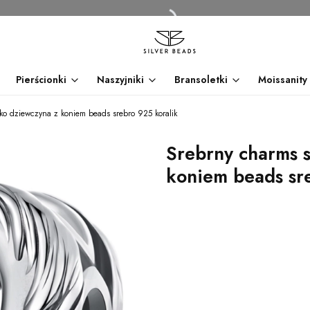
Pierścionki
Naszyjniki
Bransoletki
Moissanity
ko dziewczyna z koniem beads srebro 925 koralik
Srebrny charms 
koniem beads sr
dnia