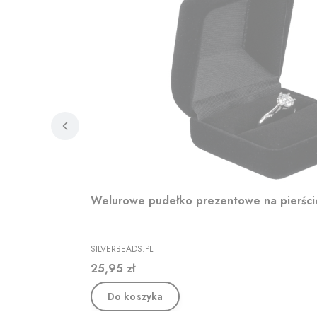
Welurowe pudełko prezentowe na pierśc
PRODUCENT
SILVERBEADS.PL
Cena
25,95 zł
Do koszyka