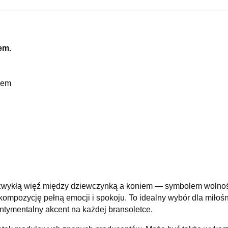
em.
iem
zwykłą więź między dziewczynką a koniem — symbolem wolności, 
kompozycję pełną emocji i spokoju. To idealny wybór dla miłośni
sentymentalny akcent na każdej bransoletce.