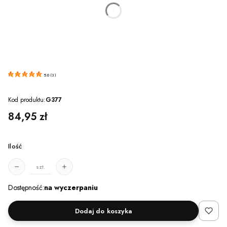
dnia
godzin
minut
sekund
5.0
(
3
)
Kod produktu:
G377
Cena
84,95 zł
Ilość
szt.
Dostępność:
na wyczerpaniu
Dodaj do koszyka