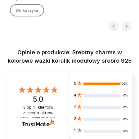
Do koszyka
Opinie o produkcie: Srebrny charms w
kolorowe ważki koralik modułowy srebro 925
5
100%
4
0%
5.0
3
3
opinii klientów
0%
z całego okresu
zebranych i zweryfikowanych przez
2
0%
1
0%