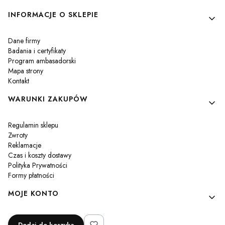
Linki w stopce
INFORMACJE O SKLEPIE
Dane firmy
Badania i certyfikaty
Program ambasadorski
Mapa strony
Kontakt
WARUNKI ZAKUPÓW
Regulamin sklepu
Zwroty
Reklamacje
Czas i koszty dostawy
Polityka Prywatności
Formy płatności
MOJE KONTO
Twoje zamówienia
Dodaj do koszyka