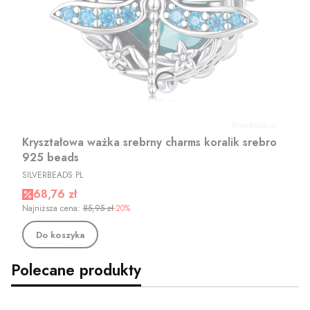
Kryształowa ważka srebrny charms koralik srebro
925 beads
PRODUCENT
SILVERBEADS.PL
Cena promocyjna
68,76 zł
Najniższa cena:
85,95 zł
-20%
Do koszyka
Polecane produkty