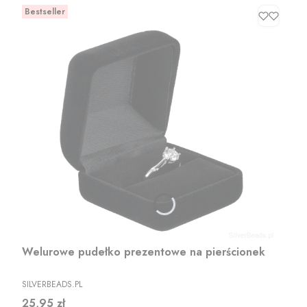
Bestseller
Welurowe pudełko prezentowe na pierścionek
PRODUCENT
SILVERBEADS.PL
Cena
25,95 zł