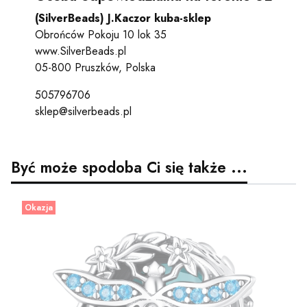
(SilverBeads) J.Kaczor kuba-sklep
Obrońców Pokoju 10 lok 35
www.SilverBeads.pl
05-800 Pruszków, Polska
505796706
sklep@silverbeads.pl
Być może spodoba Ci się także ...
Okazja