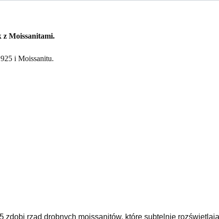
 z Moissanitami.
925 i Moissanitu.
5 zdobi rząd drobnych moissanitów, które subtelnie rozświetlaj