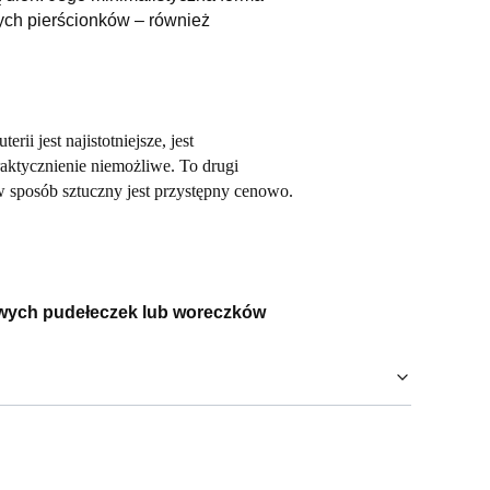
ych pierścionków – również
ii jest najistotniejsze, jest
raktycznienie niemożliwe. To drugi
w sposób sztuczny jest przystępny cenowo.
wych pudełeczek lub woreczków