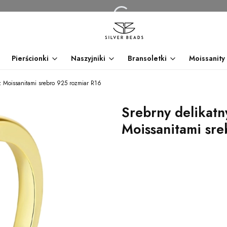
Pierścionki
Naszyjniki
Bransoletki
Moissanity
 z Moissanitami srebro 925 rozmiar R16
Srebrny delikatn
Moissanitami sre
dnia