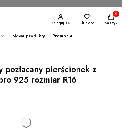
Produkty w kosz
Zaloguj się
Ulubione
Koszyk
Nowe produkty
Promocje
y pozłacany pierścionek z
bro 925 rozmiar R16
godzin
minut
sekund