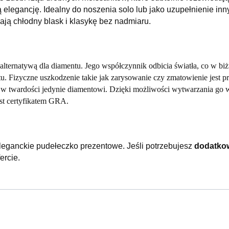
elegancję. Idealny do noszenia solo lub jako uzupełnienie inn
ają chłodny blask i klasykę bez nadmiaru.
alternatywą dla diamentu. Jego współczynnik odbicia światła, co w biżuter
u. Fizyczne uszkodzenie takie jak zarysowanie czy zmatowienie jest p
y w twardości jedynie diamentowi. Dzięki możliwości wytwarzania go 
st certyfikatem GRA.
leganckie pudełeczko prezentowe.
Jeśli potrzebujesz
dodatko
ercie.