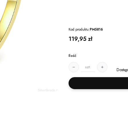
Kod produktu:
PM5816
Cena
119,95 zł
Ilość
szt.
Dostęp