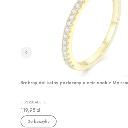
Srebrny delikatny pozłacany pierścionek z Moissa
PRODUCENT
SILVERBEADS.PL
Cena
119,95 zł
Do koszyka