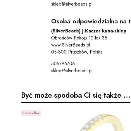
sklep@silverbeads.pl
Osoba odpowiedzialna na t
(SilverBeads) J.Kaczor kuba-sklep
Obrońców Pokoju 10 lok 35
www.SilverBeads.pl
05-800 Pruszków, Polska
505796706
sklep@silverbeads.pl
Być może spodoba Ci się także ...
Bestseller