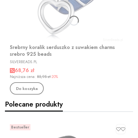
Srebrny koralik serduszko z suwakiem charms
srebro 925 beads
PRODUCENT
SILVERBEADS.PL
Cena promocyjna
68,76 zł
Najniższa cena:
85,95 zł
-20%
Do koszyka
Polecane produkty
Bestseller