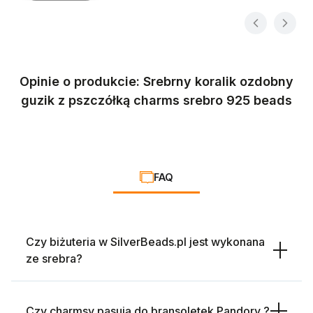
Opinie o produkcie: Srebrny koralik ozdobny
guzik z pszczółką charms srebro 925 beads
FAQ
Czy biżuteria w SilverBeads.pl jest wykonana
ze srebra?
Czy charmsy pasują do bransoletek Pandory ?