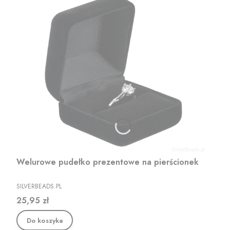
Welurowe pudełko prezentowe na pierścionek
PRODUCENT
SILVERBEADS.PL
Cena
25,95 zł
Do koszyka