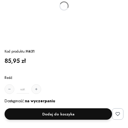
dnia
godzin
minut
sekund
Kod produktu:
H431
Cena
85,95 zł
Ilość
szt.
Dostępność:
na wyczerpaniu
Dodaj do koszyka