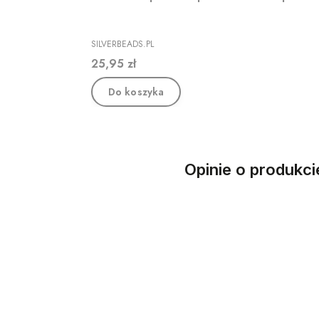
PRODUCENT
SILVERBEADS.PL
Cena
25,95 zł
Do koszyka
Opinie o produkci