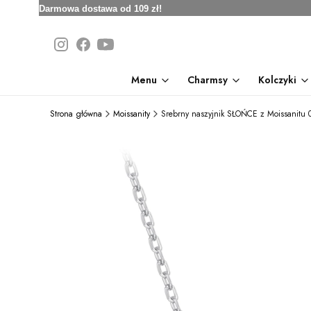
Darmowa dostawa od 109 zł!
Menu
Charmsy
Kolczyki
Strona główna
Moissanity
Srebrny naszyjnik SŁOŃCE z Moissanitu 0