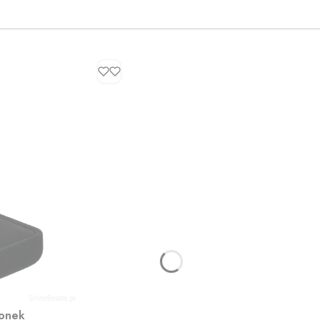
ionek