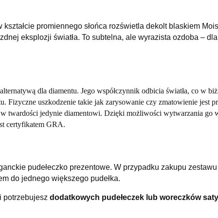
 kształcie promiennego słońca rozświetla dekolt blaskiem Moi
dnej eksplozji światła. To subtelna, ale wyrazista ozdoba – dla
alternatywą dla diamentu. Jego współczynnik odbicia światła, co w biżuter
u. Fizyczne uszkodzenie takie jak zarysowanie czy zmatowienie jest p
y w twardości jedynie diamentowi. Dzięki możliwości wytwarzania go 
st certyfikatem GRA.
ganckie pudełeczko prezentowe. W przypadku zakupu zestawu n
em do jednego większego pudełka.
 i potrzebujesz
dodatkowych pudełeczek lub woreczków sa