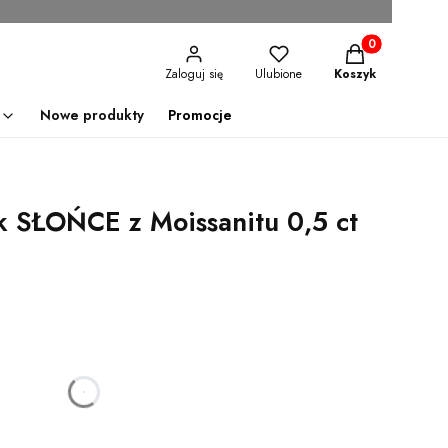
Produkty w kosz
Zaloguj się
Ulubione
Koszyk
Nowe produkty
Promocje
k SŁOŃCE z Moissanitu 0,5 ct
godzin
minut
sekund