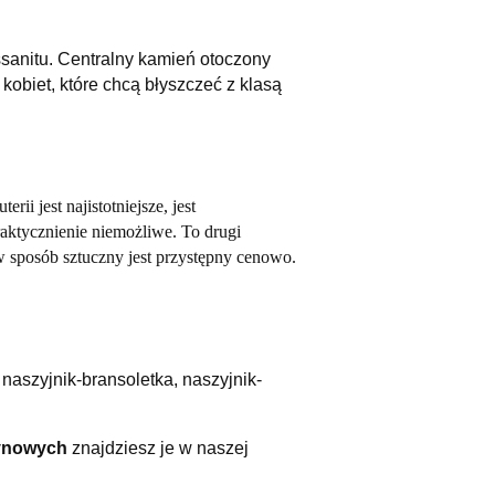
ssanitu. Centralny kamień otoczony
 kobiet, które chcą błyszczeć z klasą
ii jest najistotniejsze, jest
raktycznienie niemożliwe. To drugi
w sposób sztuczny jest przystępny cenowo.
aszyjnik-bransoletka, naszyjnik-
tynowych
znajdziesz je w naszej