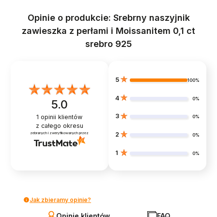
Opinie o produkcie: Srebrny naszyjnik
zawieszka z perłami i Moissanitem 0,1 ct
srebro 925
5
100%
4
0%
5.0
3
1
opinii klientów
0%
z całego okresu
zebranych i zweryfikowanych przez
2
0%
1
0%
Jak zbieramy opinie?
Opinie klientów
FAQ