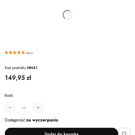
dnia
godzin
minut
sekund
5.0
(
1
)
Kod produktu:
NM41
Cena
149,95 zł
Ilość
szt.
Dostępność:
na wyczerpaniu
Dodaj do koszyka