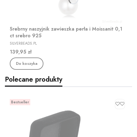
Srebrny naszyjnik zawieszka perła i Moissanit 0,1
ct srebro 925
PRODUCENT
SILVERBEADS.PL
Cena
139,95 zł
Do koszyka
Polecane produkty
Bestseller