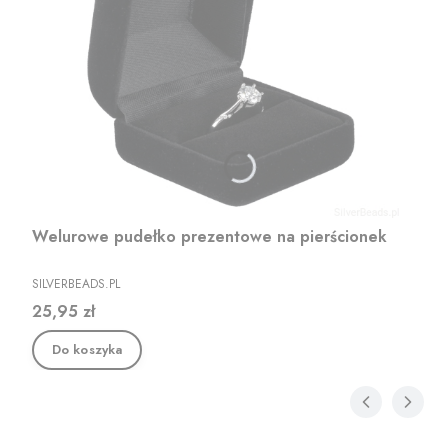
Welurowe pudełko prezentowe na pierścionek
PRODUCENT
SILVERBEADS.PL
Cena
25,95 zł
Do koszyka