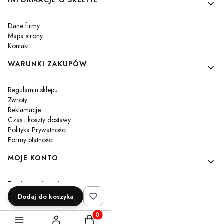
Linki w stopce
INFORMACJE O SKLEPIE
Dane firmy
Mapa strony
Kontakt
WARUNKI ZAKUPÓW
Regulamin sklepu
Zwroty
Reklamacje
Czas i koszty dostawy
Polityka Prywatności
Formy płatności
MOJE KONTO
Twoje zamówienia
Ustawienia konta
Dodaj do koszyka
Przechowalnia
Produkty w koszyku: 0. Zobacz szczegóły