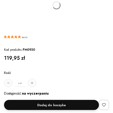
dnia
godzin
minut
sekund
5.0
(
1
)
Kod produktu:
PM0920
Cena
119,95 zł
Ilość
szt.
Dostępność:
na wyczerpaniu
Dodaj do koszyka