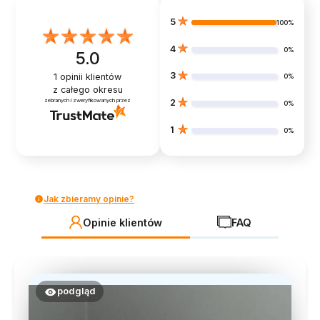
5
100%
4
0%
5.0
3
1
opinii klientów
0%
z całego okresu
zebranych i zweryfikowanych przez
2
0%
1
0%
Jak zbieramy opinie?
Opinie klientów
FAQ
podgląd