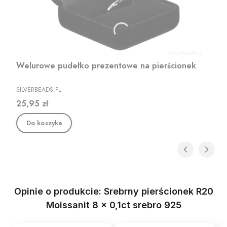
Welurowe pudełko prezentowe na pierścionek
PRODUCENT
SILVERBEADS.PL
Cena
25,95 zł
Do koszyka
Opinie o produkcie: Srebrny pierścionek R20
Moissanit 8 x 0,1ct srebro 925