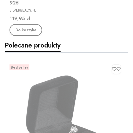
925
PRODUCENT
SILVERBEADS.PL
Cena
119,95 zł
Do koszyka
Polecane produkty
Bestseller