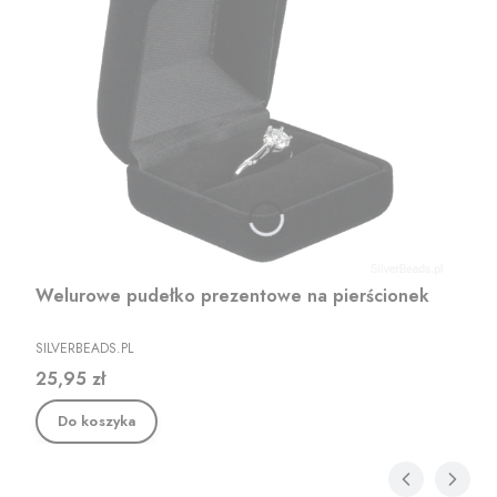
Welurowe pudełko prezentowe na pierścionek
PRODUCENT
SILVERBEADS.PL
Cena
25,95 zł
Do koszyka