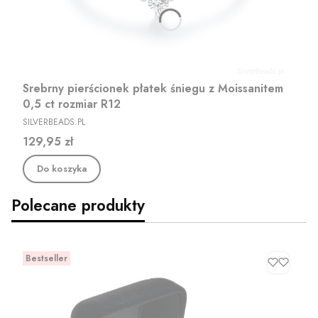
Srebrny pierścionek płatek śniegu z Moissanitem
0,5 ct rozmiar R12
PRODUCENT
SILVERBEADS.PL
Cena
129,95 zł
Do koszyka
Polecane produkty
Bestseller