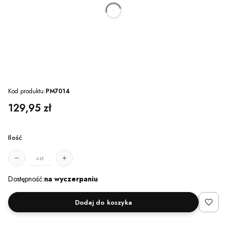
dnia
godzin
minut
sekund
Kod produktu:
PM7014
Cena
129,95 zł
Ilość
szt.
Dostępność:
na wyczerpaniu
Dodaj do koszyka