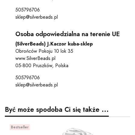
505796706
sklep@silverbeads.pl
Osoba odpowiedzialna na terenie UE
(SilverBeads) J.Kaczor kuba-sklep
Obrońców Pokoju 10 lok 35
www.SilverBeads.pl
05-800 Pruszków, Polska
505796706
sklep@silverbeads.pl
Być może spodoba Ci się także ...
Bestseller