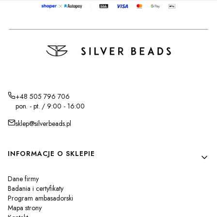
+48 505 796 706
pon. - pt. / 9:00 - 16:00
sklep@silverbeads.pl
Linki w stopce
INFORMACJE O SKLEPIE
Dane firmy
Badania i certyfikaty
Program ambasadorski
Mapa strony