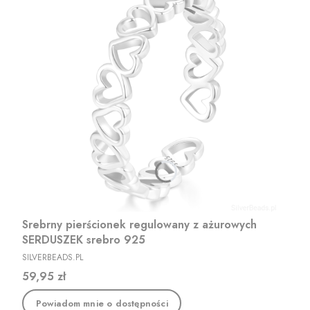
Srebrny pierścionek regulowany z ażurowych
SERDUSZEK srebro 925
PRODUCENT
SILVERBEADS.PL
Cena
59,95 zł
Powiadom mnie o dostępności