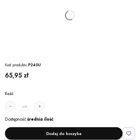
dnia
godzin
minut
sekund
Kod produktu:
P240U
Cena
65,95 zł
Ilość
szt.
Dostępność:
średnia ilość
Dodaj do koszyka