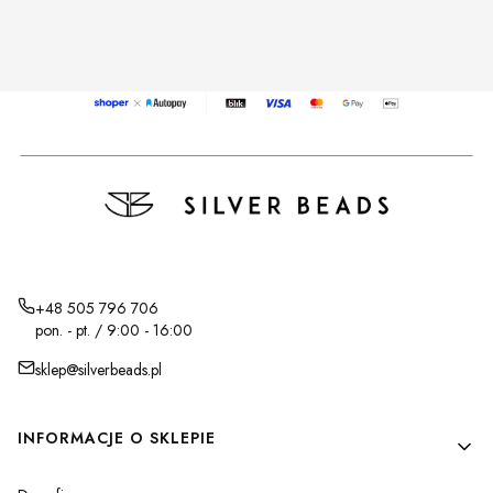
+48 505 796 706
pon. - pt. / 9:00 - 16:00
sklep@silverbeads.pl
Linki w stopce
INFORMACJE O SKLEPIE