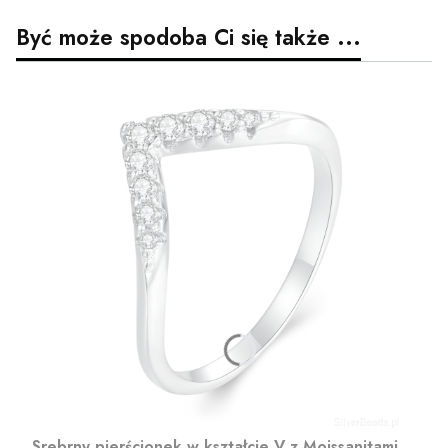
Być może spodoba Ci się także ...
Srebrny pierścionek w kształcie V z Moissanitami