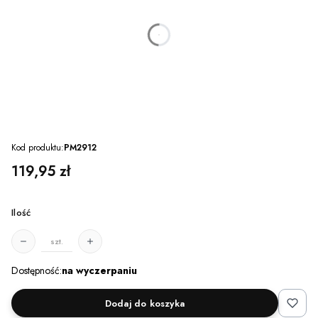
dnia
godzin
minut
sekund
Kod produktu:
PM2912
Cena
119,95 zł
Ilość
szt.
Dostępność:
na wyczerpaniu
Dodaj do koszyka