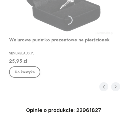
Welurowe pudełko prezentowe na pierścionek
PRODUCENT
SILVERBEADS.PL
Cena
25,95 zł
Do koszyka
Opinie o produkcie: 22961827