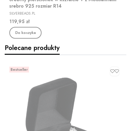
srebro 925 rozmiar R14
PRODUCENT
SILVERBEADS.PL
Cena
119,95 zł
Do koszyka
Polecane produkty
Bestseller