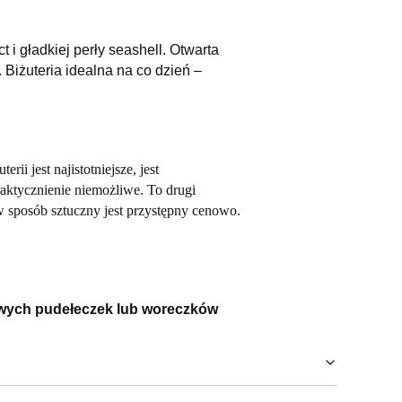
i gładkiej perły seashell. Otwarta
Biżuteria idealna na co dzień –
ii jest najistotniejsze, jest
raktycznienie niemożliwe. To drugi
w sposób sztuczny jest przystępny cenowo.
wych pudełeczek lub woreczków