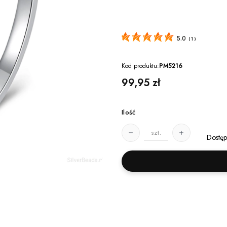
5.0
(
1
)
Kod produktu:
PM5216
Cena
99,95 zł
Ilość
szt.
Dostęp