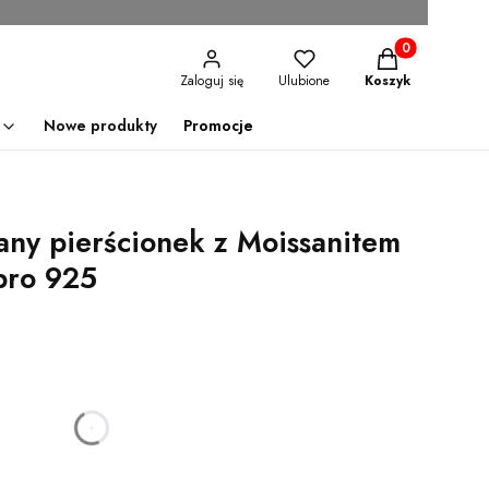
Produkty w kosz
Zaloguj się
Ulubione
Koszyk
Nowe produkty
Promocje
any pierścionek z Moissanitem
ebro 925
godzin
minut
sekund