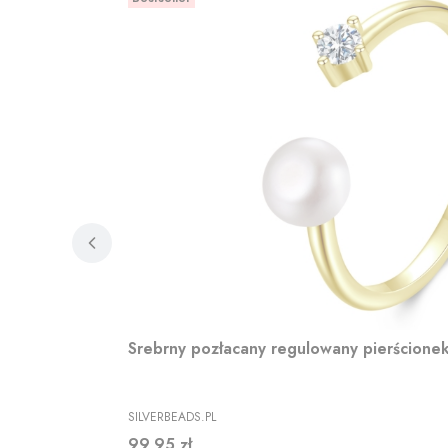
Srebrny pozłacany regulowany pierścionek 
PRODUCENT
SILVERBEADS.PL
Cena
99,95 zł