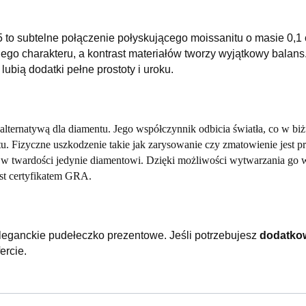
to subtelne połączenie połyskującego moissanitu o masie 0,1 ct 
go charakteru, a kontrast materiałów tworzy wyjątkowy balans. 
e lubią dodatki pełne prostoty i uroku.
alternatywą dla diamentu. Jego współczynnik odbicia światła, co w biżuter
u. Fizyczne uszkodzenie takie jak zarysowanie czy zmatowienie jest p
y w twardości jedynie diamentowi. Dzięki możliwości wytwarzania go 
st certyfikatem GRA.
leganckie pudełeczko prezentowe.
Jeśli potrzebujesz
dodatko
ercie.