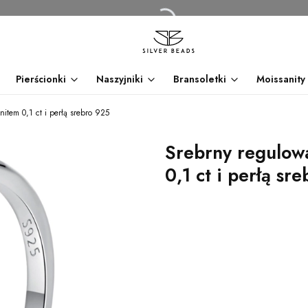
Pierścionki
Naszyjniki
Bransoletki
Moissanity
item 0,1 ct i perłą srebro 925
Srebrny regulow
0,1 ct i perłą sr
dnia