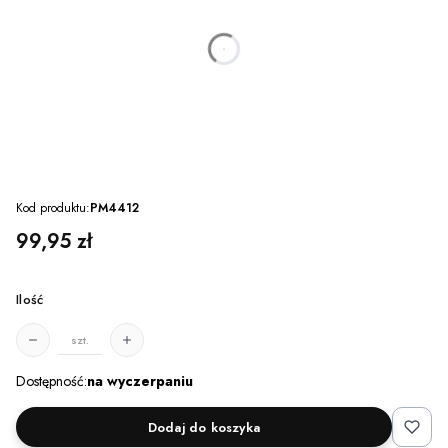
dnia
godzin
minut
sekund
Kod produktu:
PM4412
Cena
99,95 zł
Ilość
szt.
Dostępność:
na wyczerpaniu
Dodaj do koszyka