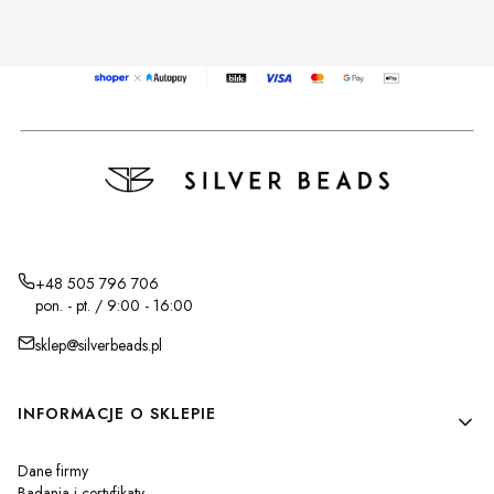
+48 505 796 706
pon. - pt. / 9:00 - 16:00
sklep@silverbeads.pl
Linki w stopce
INFORMACJE O SKLEPIE
Dane firmy
Badania i certyfikaty