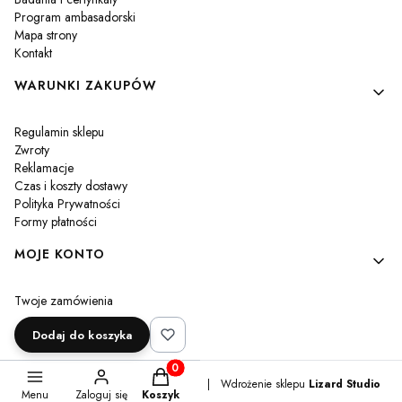
Program ambasadorski
Mapa strony
Kontakt
WARUNKI ZAKUPÓW
Regulamin sklepu
Zwroty
Reklamacje
Czas i koszty dostawy
Polityka Prywatności
Formy płatności
MOJE KONTO
Twoje zamówienia
Ustawienia konta
Dodaj do koszyka
Przechowalnia
Produkty w koszyku: 0. Zobacz szczegóły
Sklep internetowy
Shoper Premium
|
Wdrożenie sklepu
Lizard Studio
Menu
Zaloguj się
Koszyk