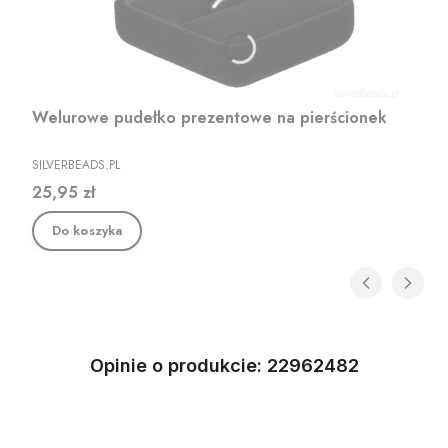
Welurowe pudełko prezentowe na pierścionek
PRODUCENT
SILVERBEADS.PL
Cena
25,95 zł
Do koszyka
Opinie o produkcie: 22962482