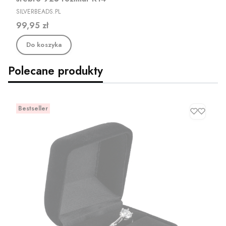
PRODUCENT
SILVERBEADS.PL
Cena
99,95 zł
Do koszyka
Polecane produkty
Bestseller