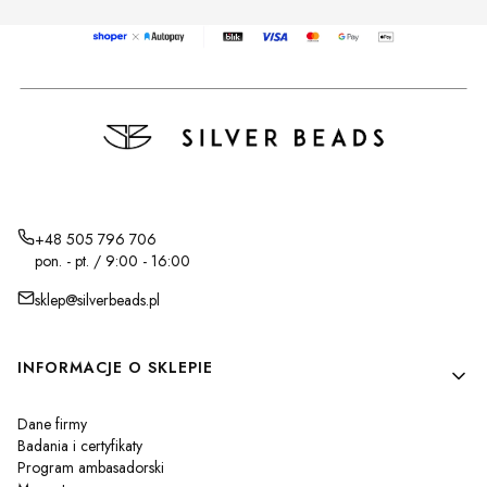
+48 505 796 706
pon. - pt. / 9:00 - 16:00
sklep@silverbeads.pl
Linki w stopce
INFORMACJE O SKLEPIE
Dane firmy
Badania i certyfikaty
Program ambasadorski