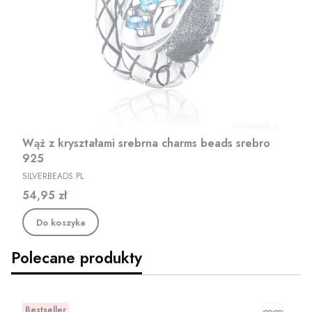
Wąż z kryształami srebrna charms beads srebro
925
PRODUCENT
SILVERBEADS.PL
Cena
54,95 zł
Do koszyka
Polecane produkty
Bestseller