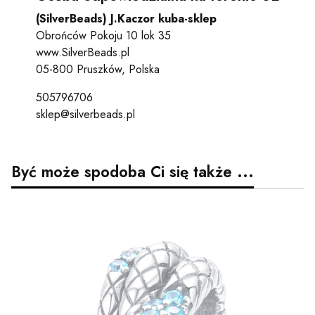
(SilverBeads) J.Kaczor kuba-sklep
Obrońców Pokoju 10 lok 35
www.SilverBeads.pl
05-800 Pruszków, Polska
505796706
sklep@silverbeads.pl
Być może spodoba Ci się także ...