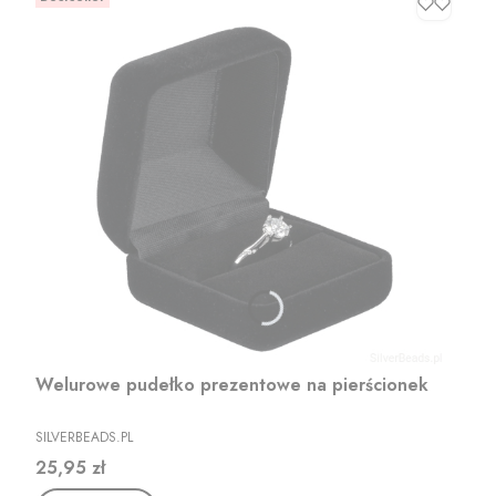
Welurowe pudełko prezentowe na pierścionek
PRODUCENT
SILVERBEADS.PL
Cena
25,95 zł