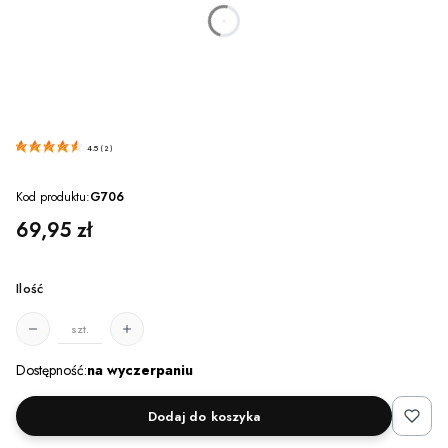
dnia
godzin
minut
sekund
4.5
(
2
)
Kod produktu:
G706
Cena
69,95 zł
Ilość
szt.
Dostępność:
na wyczerpaniu
Dodaj do koszyka