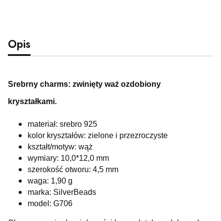
Opis
Srebrny charms: zwinięty waż ozdobiony
kryształkami.
materiał: srebro 925
kolor kryształów: zielone i przezroczyste
kształt/motyw: wąż
wymiary: 10,0*12,0 mm
szerokość otworu: 4,5 mm
waga: 1,90 g
marka: SilverBeads
model: G706