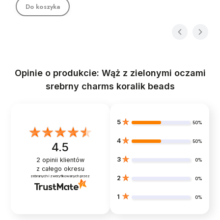
Do koszyka
Opinie o produkcie: Wąż z zielonymi oczami
srebrny charms koralik beads
5
50%
4
50%
4.5
3
2
opinii klientów
0%
z całego okresu
zebranych i zweryfikowanych przez
2
0%
1
0%