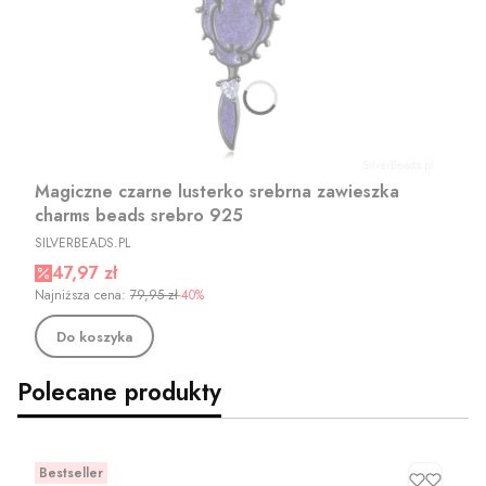
Magiczne czarne lusterko srebrna zawieszka
charms beads srebro 925
PRODUCENT
SILVERBEADS.PL
Cena promocyjna
47,97 zł
Najniższa cena:
79,95 zł
-40%
Do koszyka
Polecane produkty
Bestseller