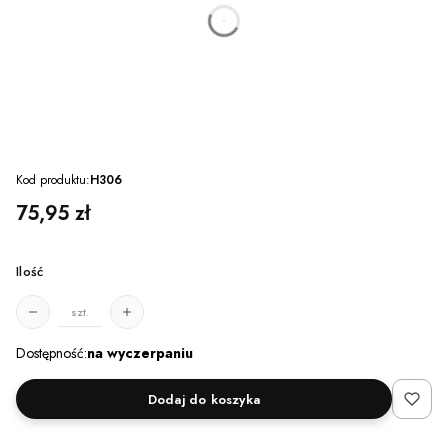
dnia
godzin
minut
sekund
Kod produktu:
H306
Cena
75,95 zł
Ilość
szt.
Dostępność:
na wyczerpaniu
Dodaj do koszyka