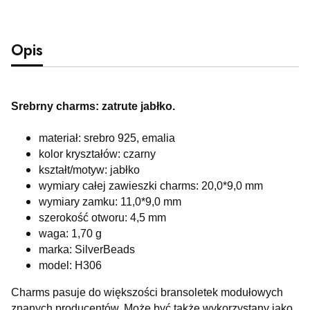
Opis
Srebrny charms: zatrute jabłko.
materiał: srebro 925, emalia
kolor kryształów: czarny
kształt/motyw: jabłko
wymiary całej zawieszki charms: 20,0*9,0 mm
wymiary zamku: 11,0*9,0 mm
szerokość otworu: 4,5 mm
waga: 1,70 g
marka: SilverBeads
model: H306
Charms pasuje do większości bransoletek modułowych
znanych producentów. Może być także wykorzystany jako