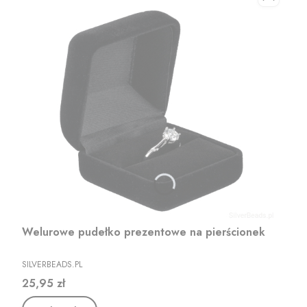
Welurowe pudełko prezentowe na pierścionek
PRODUCENT
SILVERBEADS.PL
Cena
25,95 zł