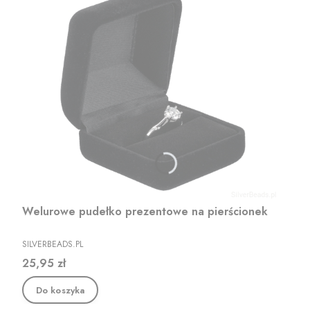
Welurowe pudełko prezentowe na pierścionek
PRODUCENT
SILVERBEADS.PL
Cena
25,95 zł
Do koszyka