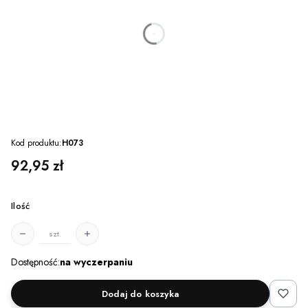
dnia
godzin
minut
sekund
Kod produktu:
H073
Cena
92,95 zł
Ilość
szt.
Dostępność:
na wyczerpaniu
Dodaj do koszyka